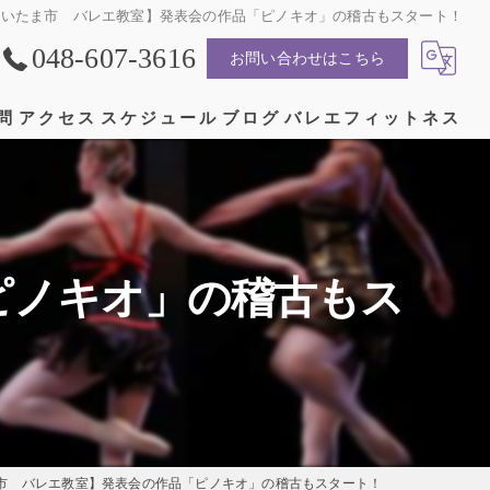
さいたま市 バレエ教室】発表会の作品「ピノキオ」の稽古もスタート！
048-607-3616
お問い合わせはこちら
問
アクセス
スケジュール
ブログ
バレエフィットネス
漫画特集
ピノキオ」の稽古もス
市 バレエ教室】発表会の作品「ピノキオ」の稽古もスタート！