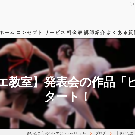
【
ホーム
コンセプト
サービス
料金表
講師紹介
よくある質
エ教室】発表会の作品「
タート！
さいたま市のバレエはLearns Happily
ブログ
【さいたま