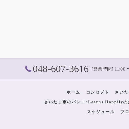
048-607-3616
[営業時間] 11:00 
ホーム
コンセプト
さいた
さいたま市のバレエ･Learns Happil
スケジュール
ブ