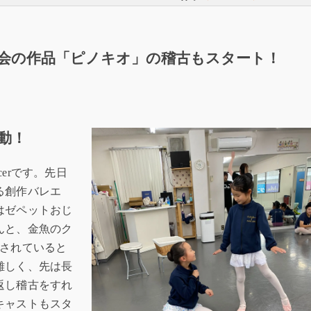
会の作品「ピノキオ」の稽古もスタート！
動！
cerです。先日
る創作バレエ
はゼペットおじ
んと、金魚のク
癒されていると
難しく、先は長
返し稽古をすれ
キャストもスタ