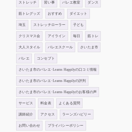
ストレッチ
習い事
バレエ教室
ダンス
筋トレグッズ
おすすめ
ダイエット
埼玉
ストレッチローラー
子ども
クリスマス会
アイライン
毎日
筋トレ
大人スタイル
バレエスクール
さいたま市
バレエ
コンセプト
さいたま市のバレエ･Learns Happilyの口コミ情報
さいたま市のバレエ･Learns Happilyの評判
さいたま市のバレエ･Learns Happilyのお客様の声
サービス
料金表
よくある質問
講師紹介
アクセス
ラーンズハピリー
お問い合わせ
プライバシーポリシー