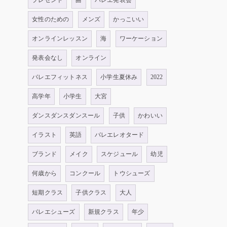
プレゼント
曲
バレエ発表会
女性のための
メンズ
かっこいい
オンラインレッスン
海
ワーケーション
発表会なし
オンライン
バレエフィットネス
小学生夏休み
2022
高学年
小学生
大宮
ダンスダンスダンスール
子供
かわいい
イラスト
英語
バレエレオタード
ブランド
メイク
スケジュール
幼児
何歳から
コンクール
トウシューズ
短期クラス
子供クラス
大人
バレエシューズ
新規クラス
年少