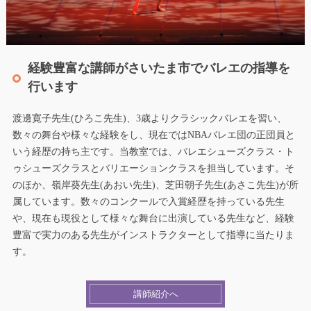
経験豊富な講師がさいたま市でバレエの指導を
行います
渡邊寛子先生(ひろこ先生)、3歳よりクラシックバレエを習い、
数々の舞台や様々な経験をし、現在ではNBAバレエ団の正団員と
いう経歴の持ち主です。当教室では、バレエシューズクラス・ト
ゥシューズクラスとバリエーションクラスを担当しています。そ
のほか、嶺岸葵先生(あおい先生)、芝田朝子先生(あさこ先生)が所
属しています。数々のコンクールで入賞経歴を持っている先生
や、現在も現役として様々な舞台に出演している先生など、経験
豊富で実力のある先生がインストラクターとして指導に当たりま
す。
講師紹介へ