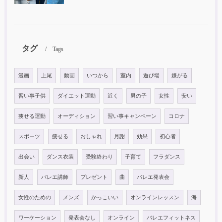
タグ
Tags
漫画
上尾
動画
いつから
室内
遊び場
嫌がる
習い事子供
ダイエット運動
近く
男の子
女性
安い
痩せる運動
オーディション
習い事キャンペーン
コロナ
スポーツ
痩せる
おしゃれ
月謝
効果
初心者
出会い
ダンス衣装
受験終わり
子育て
フラダンス
新人
バレエ講師
プレゼント
曲
バレエ発表会
女性のための
メンズ
かっこいい
オンラインレッスン
海
ワーケーション
発表会なし
オンライン
バレエフィットネス