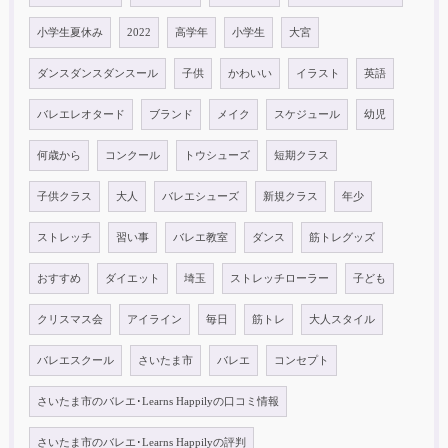
小学生夏休み
2022
高学年
小学生
大宮
ダンスダンスダンスール
子供
かわいい
イラスト
英語
バレエレオタード
ブランド
メイク
スケジュール
幼児
何歳から
コンクール
トウシューズ
短期クラス
子供クラス
大人
バレエシューズ
新規クラス
年少
ストレッチ
習い事
バレエ教室
ダンス
筋トレグッズ
おすすめ
ダイエット
埼玉
ストレッチローラー
子ども
クリスマス会
アイライン
毎日
筋トレ
大人スタイル
バレエスクール
さいたま市
バレエ
コンセプト
さいたま市のバレエ･Learns Happilyの口コミ情報
さいたま市のバレエ･Learns Happilyの評判