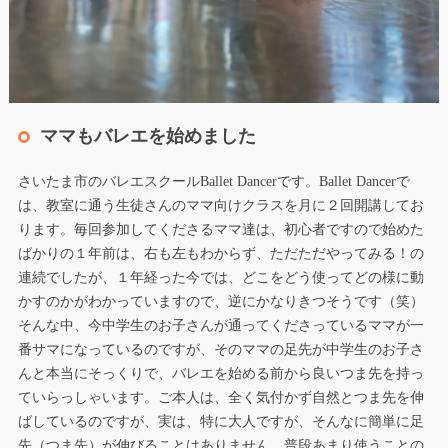
ママもバレエを始めました
さいたま市のバレエスクールBallet Dancerです。Ballet Dancerで
は、教室に通う生徒さんのママ向けクラスを月に２回開講してお
ります。毎回参加してくださるママ達は、初心者ですので始めた
ばかりの１年前は、右も左もわからず、ただただやってみる！の
連続でしたが、１年経った今では、どこをどう使ってどの様に動
かすのかがわかっていますので、逆にかなりきつそうです（笑）
そんな中、今中学生のお子さんが通ってくださっているママが一
番サマになっているのですが、そのママの足先が中学生のお子さ
んと本当にそっくりで、バレエを始める前から良いつま先を持っ
ていらっしゃいます。ご本人は、全く気付かず自然とつま先を伸
ばしているのですが、実は、特に大人ですが、そんなに簡単に足
先（つま先）が伸びることはありません。普段あまり使うことの