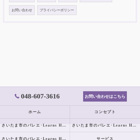
お問い合わせ
プライバシーポリシー
048-607-3616
お問い合わせはこちら
ホーム
コンセプト
さいたま市のバレエ･Learns Happilyの口コミ情報
さいたま市のバレエ･Learns Happilyの評判
さいたま市のバレエ･Learns Happilyのお客様の声
サービス