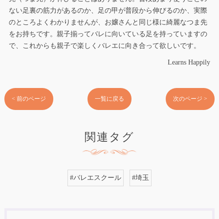
ない足裏の筋力があるのか、足の甲が普段から伸びるのか、実際
のところよくわかりませんが、お嬢さんと同じ様に綺麗なつま先
をお持ちです。親子揃ってバレに向いている足を持っていますの
で、これからも親子で楽しくバレエに向き合って欲しいです。
Learns Happily
< 前のページ
一覧に戻る
次のページ >
関連タグ
#バレエスクール
#埼玉