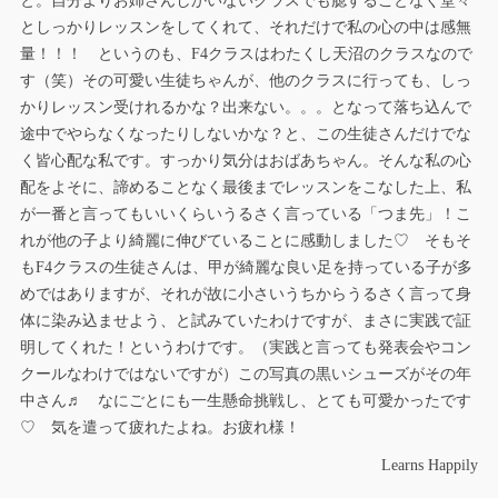
と。自分よりお姉さんしかいないクラスでも臆することなく堂々
としっかりレッスンをしてくれて、それだけで私の心の中は感無
量！！！ というのも、F4クラスはわたくし天沼のクラスなので
す（笑）その可愛い生徒ちゃんが、他のクラスに行っても、しっ
かりレッスン受けれるかな？出来ない。。。となって落ち込んで
途中でやらなくなったりしないかな？と、この生徒さんだけでな
く皆心配な私です。すっかり気分はおばあちゃん。そんな私の心
配をよそに、諦めることなく最後までレッスンをこなした上、私
が一番と言ってもいいくらいうるさく言っている「つま先」！こ
れが他の子より綺麗に伸びていることに感動しました♡ そもそ
もF4クラスの生徒さんは、甲が綺麗な良い足を持っている子が多
めではありますが、それが故に小さいうちからうるさく言って身
体に染み込ませよう、と試みていたわけですが、まさに実践で証
明してくれた！というわけです。（実践と言っても発表会やコン
クールなわけではないですが）この写真の黒いシューズがその年
中さん♬ なにごとにも一生懸命挑戦し、とても可愛かったです
♡ 気を遣って疲れたよね。お疲れ様！
Learns Happily