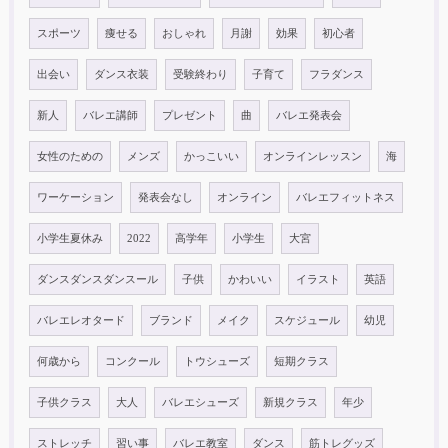
スポーツ
痩せる
おしゃれ
月謝
効果
初心者
出会い
ダンス衣装
受験終わり
子育て
フラダンス
新人
バレエ講師
プレゼント
曲
バレエ発表会
女性のための
メンズ
かっこいい
オンラインレッスン
海
ワーケーション
発表会なし
オンライン
バレエフィットネス
小学生夏休み
2022
高学年
小学生
大宮
ダンスダンスダンスール
子供
かわいい
イラスト
英語
バレエレオタード
ブランド
メイク
スケジュール
幼児
何歳から
コンクール
トウシューズ
短期クラス
子供クラス
大人
バレエシューズ
新規クラス
年少
ストレッチ
習い事
バレエ教室
ダンス
筋トレグッズ