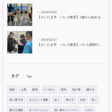
2024/03/01
【さいたま市 バレエ教室】3歳から始めるバレエ
2024/02/21
【さいたま市 バレエ教室】バレエ講師の子育て
タグ
Tags
漫画
上尾
動画
いつから
室内
遊び場
嫌がる
習い事子供
ダイエット運動
近く
男の子
女性
安い
痩せる運動
オーディション
習い事キャンペーン
コロナ