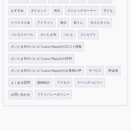
おすすめ
ダイエット
埼玉
ストレッチローラー
子ども
クリスマス会
アイライン
毎日
筋トレ
大人スタイル
バレエスクール
さいたま市
バレエ
コンセプト
さいたま市のバレエ･Learns Happilyの口コミ情報
さいたま市のバレエ･Learns Happilyの評判
さいたま市のバレエ･Learns Happilyのお客様の声
サービス
料金表
よくある質問
講師紹介
アクセス
ラーンズハピリー
お問い合わせ
プライバシーポリシー