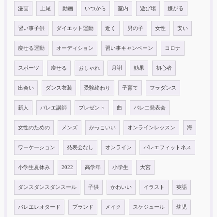
漫画
上尾
動画
いつから
室内
遊び場
嫌がる
習い事子供
ダイエット運動
近く
男の子
女性
安い
痩せる運動
オーディション
習い事キャンペーン
コロナ
スポーツ
痩せる
おしゃれ
月謝
効果
初心者
出会い
ダンス衣装
受験終わり
子育て
フラダンス
新人
バレエ講師
プレゼント
曲
バレエ発表会
女性のための
メンズ
かっこいい
オンラインレッスン
海
ワーケーション
発表会なし
オンライン
バレエフィットネス
小学生夏休み
2022
高学年
小学生
大宮
ダンスダンスダンスール
子供
かわいい
イラスト
英語
バレエレオタード
ブランド
メイク
スケジュール
幼児