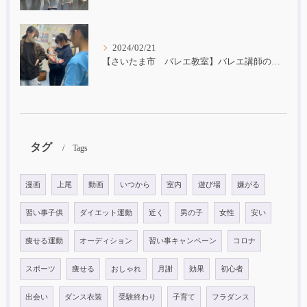
2024/02/21
【さいたま市 バレエ教室】バレエ講師の子育て
タグ
Tags
漫画
上尾
動画
いつから
室内
遊び場
嫌がる
習い事子供
ダイエット運動
近く
男の子
女性
安い
痩せる運動
オーディション
習い事キャンペーン
コロナ
スポーツ
痩せる
おしゃれ
月謝
効果
初心者
出会い
ダンス衣装
受験終わり
子育て
フラダンス