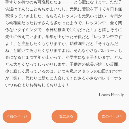
手すりを持つのも可哀想だなぁ・・・と心配になります。ただ子
供達はそんなこともおかまいなし。元気に階段を下りて今日も無
事帰っていきました。もちろんレッスンも元気いっぱい！今日か
ら幼稚園だったお子さんも多かったようで、レッスン中、全く関
係ないタイミングで「今日幼稚園で〇〇だった！」と嬉しそうに
先生に伝えています。学年が上がった子供だと「レッスン中です
よ！」と注意したくもなりますが、幼稚園生だと「そうなんだ
ね」と聞いてあげたくなりますよね。そんな小さなバレリーナも
春になると１つ学年が上がって、小学生になる子もいます。どん
どん大きくなってしっかりします。子供達の成長が嬉しい反面、
少し寂しく思っているのは、いつも私とスタッフの山田だけです
が（笑）、代わりに新たに入会してくださる小さなバレリーナを
いつも心よりお待ちしております！
Learns Happily
< 前のページ
一覧に戻る
次のページ >