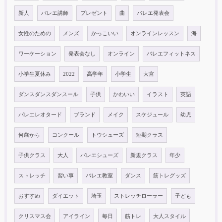
新人
バレエ講師
プレゼント
曲
バレエ発表会
女性のための
メンズ
かっこいい
オンラインレッスン
海
ワーケーション
発表会なし
オンライン
バレエフィットネス
小学生夏休み
2022
高学年
小学生
大宮
ダンスダンスダンスール
子供
かわいい
イラスト
英語
バレエレオタード
ブランド
メイク
スケジュール
幼児
何歳から
コンクール
トウシューズ
短期クラス
子供クラス
大人
バレエシューズ
新規クラス
年少
ストレッチ
習い事
バレエ教室
ダンス
筋トレグッズ
おすすめ
ダイエット
埼玉
ストレッチローラー
子ども
クリスマス会
アイライン
毎日
筋トレ
大人スタイル