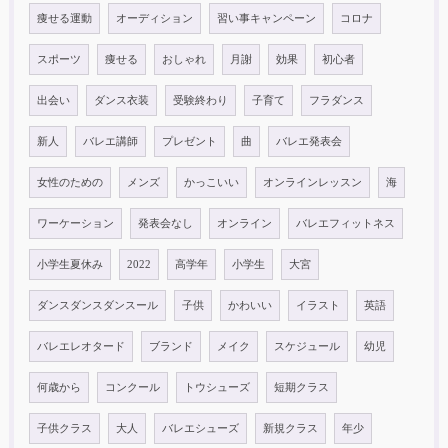
痩せる運動
オーディション
習い事キャンペーン
コロナ
スポーツ
痩せる
おしゃれ
月謝
効果
初心者
出会い
ダンス衣装
受験終わり
子育て
フラダンス
新人
バレエ講師
プレゼント
曲
バレエ発表会
女性のための
メンズ
かっこいい
オンラインレッスン
海
ワーケーション
発表会なし
オンライン
バレエフィットネス
小学生夏休み
2022
高学年
小学生
大宮
ダンスダンスダンスール
子供
かわいい
イラスト
英語
バレエレオタード
ブランド
メイク
スケジュール
幼児
何歳から
コンクール
トウシューズ
短期クラス
子供クラス
大人
バレエシューズ
新規クラス
年少