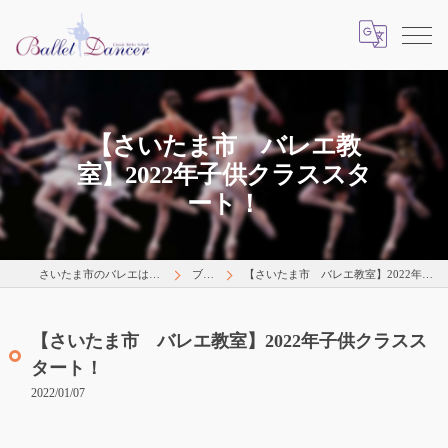
【さいたま市 バレエ教
室】2022年子供クラススタ
ート！
さいたま市のバレエはLearns Happily
ブログ
【さいたま市 バレエ教室】2022年子供クラススタート！
【さいたま市 バレエ教室】2022年子供クラスス
タート！
2022/01/07