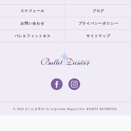
スケジュール
ブログ
お問い合わせ
プライバシーポリシー
バレエフィットネス
サイトマップ
© 2026 さいたま市のバレエはLearns Happily ALL RIGHTS RESERVED.