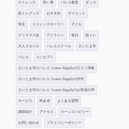
ストレッチ
習い事
バレエ教室
ダンス
筋トレグッズ
おすすめ
ダイエット
埼玉
ストレッチローラー
子ども
クリスマス会
アイライン
毎日
筋トレ
大人スタイル
バレエスクール
さいたま市
バレエ
コンセプト
さいたま市のバレエ･Learns Happilyの口コミ情報
さいたま市のバレエ･Learns Happilyの評判
さいたま市のバレエ･Learns Happilyのお客様の声
サービス
料金表
よくある質問
講師紹介
アクセス
ラーンズハピリー
お問い合わせ
プライバシーポリシー