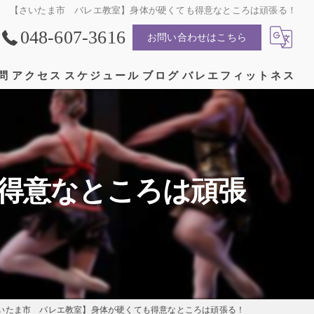
【さいたま市 バレエ教室】身体が硬くても得意なところは頑張る！
048-607-3616
お問い合わせはこちら
問
アクセス
スケジュール
ブログ
バレエフィットネス
漫画特集
得意なところは頑張
いたま市 バレエ教室】身体が硬くても得意なところは頑張る！