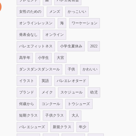
プレゼント
曲
バレエ発表会
女性のための
メンズ
かっこいい
オンラインレッスン
海
ワーケーション
発表会なし
オンライン
バレエフィットネス
小学生夏休み
2022
高学年
小学生
大宮
ダンスダンスダンスール
子供
かわいい
イラスト
英語
バレエレオタード
ブランド
メイク
スケジュール
幼児
何歳から
コンクール
トウシューズ
短期クラス
子供クラス
大人
バレエシューズ
新規クラス
年少