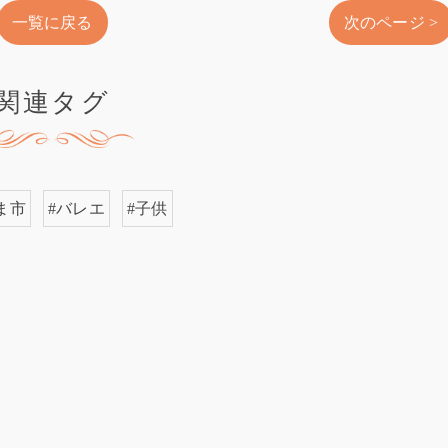
一覧に戻る
次のページ >
関連タグ
ま市
#バレエ
#子供