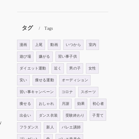
タグ
Tags
漫画
上尾
動画
いつから
室内
遊び場
嫌がる
習い事子供
ダイエット運動
近く
男の子
女性
安い
痩せる運動
オーディション
習い事キャンペーン
コロナ
スポーツ
痩せる
おしゃれ
月謝
効果
初心者
出会い
ダンス衣装
受験終わり
子育て
y
フラダンス
新人
バレエ講師