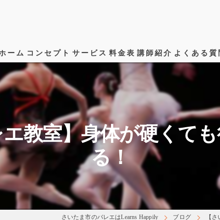
ホーム
コンセプト
サービス
料金表
講師紹介
よくある質
レエ教室】身体が硬くても
る！
さいたま市のバレエはLearns Happily
ブログ
【さ