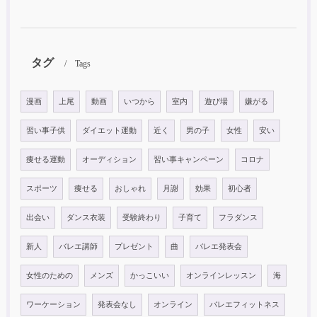
タグ
Tags
漫画
上尾
動画
いつから
室内
遊び場
嫌がる
習い事子供
ダイエット運動
近く
男の子
女性
安い
痩せる運動
オーディション
習い事キャンペーン
コロナ
スポーツ
痩せる
おしゃれ
月謝
効果
初心者
出会い
ダンス衣装
受験終わり
子育て
フラダンス
新人
バレエ講師
プレゼント
曲
バレエ発表会
女性のための
メンズ
かっこいい
オンラインレッスン
海
ワーケーション
発表会なし
オンライン
バレエフィットネス