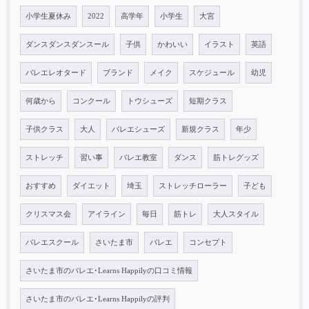
小学生夏休み
2022
高学年
小学生
大宮
ダンスダンスダンスール
子供
かわいい
イラスト
英語
バレエレオタード
ブランド
メイク
スケジュール
幼児
何歳から
コンクール
トウシューズ
短期クラス
子供クラス
大人
バレエシューズ
新規クラス
年少
ストレッチ
習い事
バレエ教室
ダンス
筋トレグッズ
おすすめ
ダイエット
埼玉
ストレッチローラー
子ども
クリスマス会
アイライン
毎日
筋トレ
大人スタイル
バレエスクール
さいたま市
バレエ
コンセプト
さいたま市のバレエ･Learns Happilyの口コミ情報
さいたま市のバレエ･Learns Happilyの評判