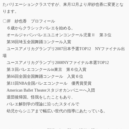
たバリエーションクラスですが、来月12月より岸紗也香に変更とな
ります。
〇岸 紗也香 プロフィール
６歳からクラシックバレエを始める。
オールジャパンバレエユニオンコンクール児童Ⅱ 第３位
第38回埼玉全国舞踊コンクール入賞
ユースアメリカグランプリ2007日本予選TOP12 NYファイナル出
場
ユースアメリカグランプリ2008NYファイナル本選TOP12
第３回バレエコンクールin東京 第６位入賞
第66回全国全国舞踊コンクール 入賞６位
第11回NBA全国バレエコンクール 優秀賞受賞
American Ballet Theaterスタジオカンパニーへ入団
退団後帰国。怪我をしたこともあり、
バレエ解剖学の理論に沿ったスタイルで
幼児からシニアまで幅広い世代の指導にあたっている。