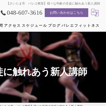
【さいたま市 バレエ教室】様々な年齢の生徒に触れあう新人講師
048-607-3616
お問い合わせはこちら
問
アクセス
スケジュール
ブログ
バレエフィットネス
漫画特集
徒に触れあう新人講師