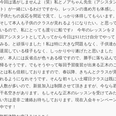
今回は逃がしませんよ（笑）私とノアちゃん先生（アシスタ
ト）が一緒にいるわけですから、レッスンの進め方も体感し
子供たちの反応を間近で見て、しっかり体得してもらいます
そして本人も子供のクラスが見れるようになりたい。と思っ
いるので、私にとっても渡りに船です♪ 今年のレッスンを２
回アシスタントとして入ってから今日はS11だけ自分でやって
みる。と頑張りました！私は特に大きな問題もなく、子供達
退屈している様子もなく、しっかりやり遂げたと思いました
が、本人には反省点が色々ある様ですので、勝手に落ち込ん
帰るそうです。でもそうやって毎回予習復習が出来る正木の
とは私も信頼しておりますので、春以降、きちんとクラスが
れるようになれそうです。そんな初々しい土曜日クラスは既
人数が多いので、新規加入は制限させて頂きますが、今なら
干名空きがあります。もしそんな正木のレッスンを受けてみ
い方は是非ご連絡お待ちしております。現在入会キャンペー
中です！