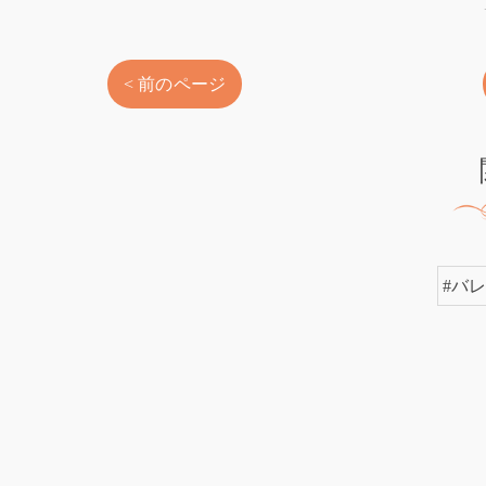
< 前のページ
#バ