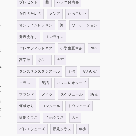
ン
プレゼント
曲
バレエ発表会
、
女性のための
メンズ
かっこいい
。
オンラインレッスン
海
ワーケーション
て
発表会なし
オンライン
バレエフィットネス
小学生夏休み
2022
が
高学年
小学生
大宮
で
ダンスダンスダンスール
子供
かわいい
こ
イラスト
英語
バレエレオタード
見
に
ブランド
メイク
スケジュール
幼児
若
何歳から
コンクール
トウシューズ
た
ン
短期クラス
子供クラス
大人
バレエシューズ
新規クラス
年少