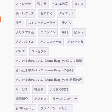
ストレッチ
習い事
バレエ教室
ダンス
筋トレグッズ
おすすめ
ダイエット
埼玉
ストレッチローラー
子ども
クリスマス会
アイライン
毎日
筋トレ
大人スタイル
バレエスクール
さいたま市
バレエ
コンセプト
さいたま市のバレエ･Learns Happilyの口コミ情報
さいたま市のバレエ･Learns Happilyの評判
さいたま市のバレエ･Learns Happilyのお客様の声
サービス
料金表
よくある質問
講師紹介
アクセス
ラーンズハピリー
お問い合わせ
プライバシーポリシー