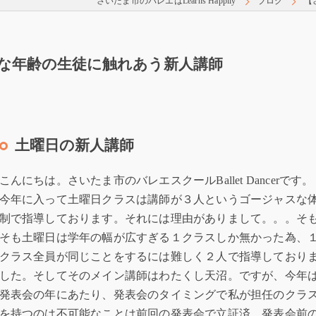
さいたま市のバレエはLearns Happily
ブログ
【
な年齢の生徒に触れあう新人講師
土曜日の新人講師
こんにちは。さいたま市のバレエスクールBallet Dancerです。
今年に入って土曜日クラスは講師が３人というゴージャスな
制で指導しております。それには理由がありまして。。。そ
そも土曜日は学年の幅が広すぎる１クラスしか無かった為、
クラス全員が同じことをするには難しく２人で指導しており
した。そしてそのメイン講師はわたくし天沼。ですが、今年
発表会の年にあたり、発表会のタイミングで私が担任のクラ
を持つのは不可能なことは前回の発表会で立証済。発表会前