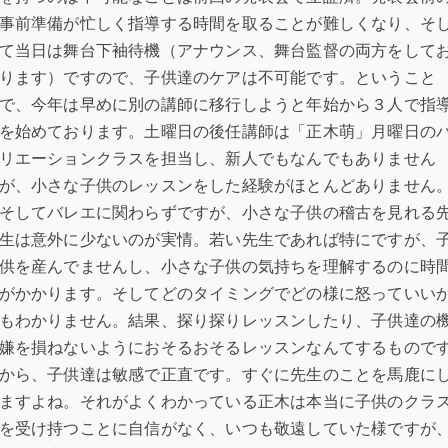
事前準備が忙しく指導する時間を取ることが難しくなり、そ
て当日は舞台下袖待機（アナウンス、舞台監督の両方をして
ります）ですので、子供達のケアは不可能です。ということ
で、今年は早めに別の講師に移行しようと年始から３人で指
を始めております。土曜日の後任講師は「正木萌」月曜日の
リエーションクラスを担当し、新人でもなんでもありません
が、小さな子供のレッスンをした経験がほとんどありません
そしてバレエに関わらずですが、小さな子供の稽古を見れる
生は意外に少ないのが実情。若い先生であれば特にですが、
供を産んでませんし、小さな子供の気持ちを理解するのに時
がかかります。そしてどのタイミングでどの様に怒っていい
もわかりません。結果、探り探りレッスンしたり、子供達の
嫌を損ねないようにおそるおそるレッスンなんてするもので
から、子供達は敏感で正直です。すぐに先生のことを馬鹿に
ますよね。それがよくわかっている正木は本当に子供のクラ
を受け持つことに自信がなく、いつも敬遠していた様ですが