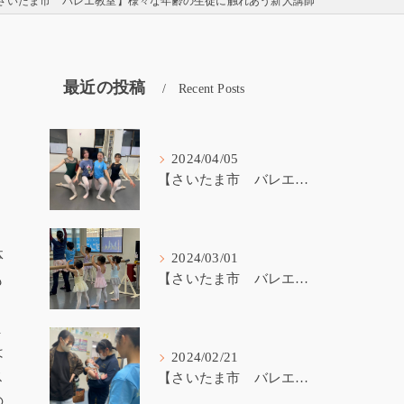
さいたま市 バレエ教室】様々な年齢の生徒に触れあう新人講師
最近の投稿
Recent Posts
2024/04/05
【さいたま市 バレエ教室】受験生が戻ってきました！
体
2024/03/01
も
【さいたま市 バレエ教室】3歳から始めるバレエ
１
ま
は
2024/02/21
ス
【さいたま市 バレエ教室】バレエ講師の子育て
の