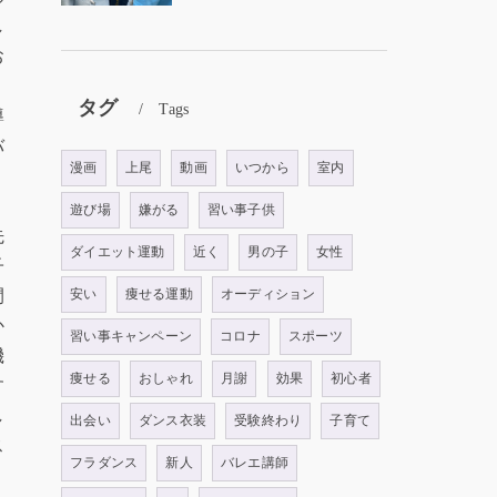
し
お
タグ
Tags
導
バ
漫画
上尾
動画
いつから
室内
。
遊び場
嫌がる
習い事子供
先
ダイエット運動
近く
男の子
女性
子
間
安い
痩せる運動
オーディション
か
習い事キャンペーン
コロナ
スポーツ
機
痩せる
おしゃれ
月謝
効果
初心者
す
し
出会い
ダンス衣装
受験終わり
子育て
ス
フラダンス
新人
バレエ講師
、