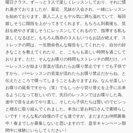
曜日クラス。ず～っと３人で楽しくレッスンしており、それに慣
れ過ぎておりましたが、最近、兄妹が入会され、一緒にレッスン
を始めております。新人二人ともヤル気に満ち溢れていて、毎回
嬉しそうに階段を上がってきてくれます。もちろん到着後も、笑
顔を絶やさず楽しそうにレッスンしてくれるので、指導する私も
楽しくなるほど。もちろん既存の３人もいつもお話が絶えず、ス
トレッチの間は、一生懸命色んな報告をしてくれたり、自分の好
きなことを教えてくれたり、と、こちらも楽しい時間を過ごして
おります。ただ、そんなお喋りの時間もストレッチの間だけ。バ
ーレッスンが始まり音楽が流れたらお喋り禁止です！でも子供で
すから、バーレッスンの音楽が流れたらお喋り禁止だからね、と
伝えたところで喋ってしまうこともありますよね。なんせ楽しい
お喋りの延長ですから（笑）でもしっかり切り替えを上手に出来
るようになって欲しいので、先日のレッスンではお喋りした為、
途中で音を止めてやり直し。そしたら子供たちは賢いのでビシっ
と稽古に取り組んでくれました。本当に皆お利口さんで素晴らし
いです！そんな私の自慢の子ども達ですが、まだまだお仲間募集
中！春までしか募集しないと思いますので、是非キャンペーン期
間中に体験にいらしてください！