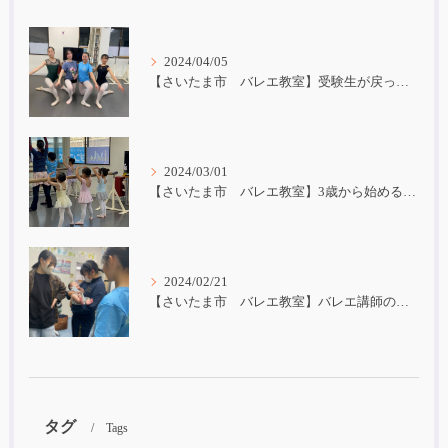
2024/04/05
【さいたま市 バレエ教室】受験生が戻ってきました！
2024/03/01
【さいたま市 バレエ教室】3歳から始めるバレエ
2024/02/21
【さいたま市 バレエ教室】バレエ講師の子育て
タグ
Tags