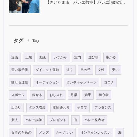
【さいたま市 バレエ教室】バレエ講師の子育て
タグ
Tags
漫画
上尾
動画
いつから
室内
遊び場
嫌がる
習い事子供
ダイエット運動
近く
男の子
女性
安い
痩せる運動
オーディション
習い事キャンペーン
コロナ
スポーツ
痩せる
おしゃれ
月謝
効果
初心者
出会い
ダンス衣装
受験終わり
子育て
フラダンス
新人
バレエ講師
プレゼント
曲
バレエ発表会
女性のための
メンズ
かっこいい
オンラインレッスン
海