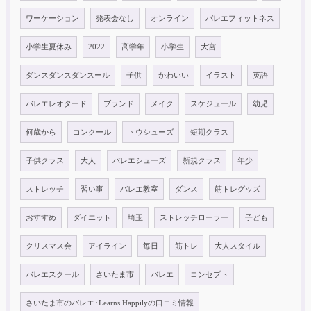
ワーケーション
発表会なし
オンライン
バレエフィットネス
小学生夏休み
2022
高学年
小学生
大宮
ダンスダンスダンスール
子供
かわいい
イラスト
英語
バレエレオタード
ブランド
メイク
スケジュール
幼児
何歳から
コンクール
トウシューズ
短期クラス
子供クラス
大人
バレエシューズ
新規クラス
年少
ストレッチ
習い事
バレエ教室
ダンス
筋トレグッズ
おすすめ
ダイエット
埼玉
ストレッチローラー
子ども
クリスマス会
アイライン
毎日
筋トレ
大人スタイル
バレエスクール
さいたま市
バレエ
コンセプト
さいたま市のバレエ･Learns Happilyの口コミ情報