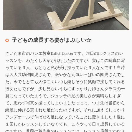
子どもの成長する姿がまぶしい☆
さいたま市のバレエ教室Ballet Dancerです。昨日のF5クラスのレ
ッスンを、わたくし天沼が代行したのですが、実はこの写真に写
っている３人。もともと私が受け持っていた３人なんです！当時
は３人共幼稚園児さんで、賑やかな元気いっぱいの園児さんでし
た。今でもとても人懐こくいつも楽しそうに笑顔で接してくれる
彼女たちですが、少し見ないうちにすっかりお姉さんクラスの一
員になっていたようで、ジュッテの足の美しさが素晴らしすぎ
て、思わず写真を撮ってしまいましたっっっ。つま先は当初から
綺麗に伸びる恵まれた足だったのですが、それに加えてしっかり
アンデオールで伸ばせる足になっていることに驚きました！週に
１回しかレッスンしていなくても、こうやって日々成長している
のですね。普段の葵先生のレッスンでは、レッスン序盤でかなり