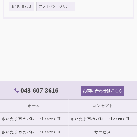
お問い合わせ
プライバシーポリシー
048-607-3616
お問い合わせはこちら
ホーム
コンセプト
さいたま市のバレエ･Learns Happilyの口コミ情報
さいたま市のバレエ･Learns Happilyの評判
さいたま市のバレエ･Learns Happilyのお客様の声
サービス