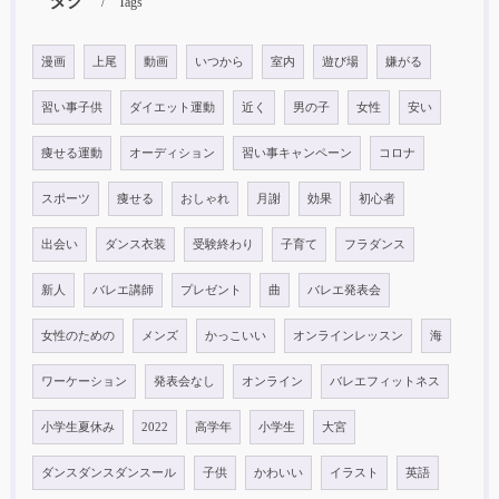
タグ
Tags
漫画
上尾
動画
いつから
室内
遊び場
嫌がる
習い事子供
ダイエット運動
近く
男の子
女性
安い
痩せる運動
オーディション
習い事キャンペーン
コロナ
スポーツ
痩せる
おしゃれ
月謝
効果
初心者
出会い
ダンス衣装
受験終わり
子育て
フラダンス
新人
バレエ講師
プレゼント
曲
バレエ発表会
女性のための
メンズ
かっこいい
オンラインレッスン
海
ワーケーション
発表会なし
オンライン
バレエフィットネス
小学生夏休み
2022
高学年
小学生
大宮
ダンスダンスダンスール
子供
かわいい
イラスト
英語