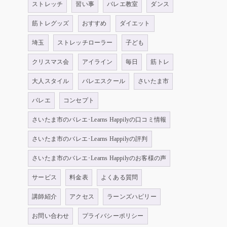
ストレッチ
習い事
バレエ教室
ダンス
筋トレグッズ
おすすめ
ダイエット
埼玉
ストレッチローラー
子ども
クリスマス会
アイライン
毎日
筋トレ
大人スタイル
バレエスクール
さいたま市
バレエ
コンセプト
さいたま市のバレエ･Learns Happilyの口コミ情報
さいたま市のバレエ･Learns Happilyの評判
さいたま市のバレエ･Learns Happilyのお客様の声
サービス
料金表
よくある質問
講師紹介
アクセス
ラーンズハピリー
お問い合わせ
プライバシーポリシー