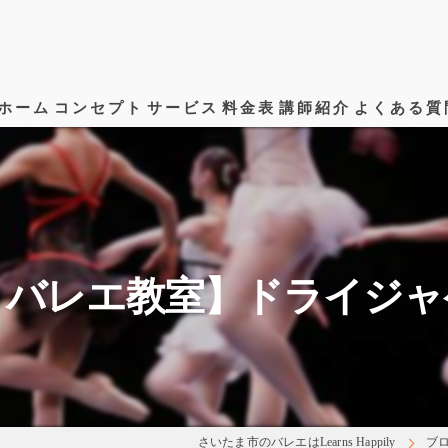
ホーム
コンセプト
サービス
料金表
講師紹介
よくある質
 バレエ教室】ドライジャ
さいたま市のバレエはLearns Happily
ブ