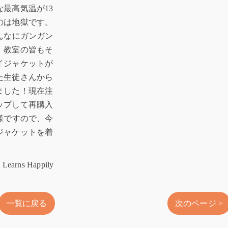
最高気温が13
のは地獄です。
んなにガンガン
。教室の皆もそ
イジャケットが
た生徒さんから
ました！現在注
ップして再購入
様ですので、今
ジャケットを着
Learns Happily
一覧に戻る
次のページ >