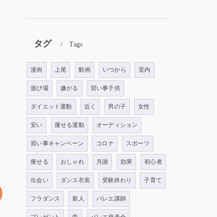
タグ
Tags
漫画
上尾
動画
いつから
室内
遊び場
嫌がる
習い事子供
ダイエット運動
近く
男の子
女性
安い
痩せる運動
オーディション
習い事キャンペーン
コロナ
スポーツ
痩せる
おしゃれ
月謝
効果
初心者
出会い
ダンス衣装
受験終わり
子育て
フラダンス
新人
バレエ講師