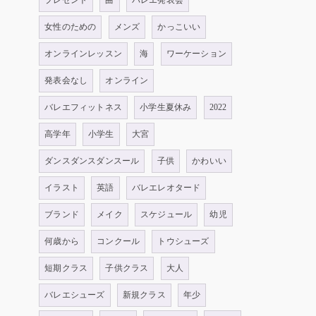
プレゼント
曲
バレエ発表会
女性のための
メンズ
かっこいい
オンラインレッスン
海
ワーケーション
発表会なし
オンライン
バレエフィットネス
小学生夏休み
2022
高学年
小学生
大宮
ダンスダンスダンスール
子供
かわいい
イラスト
英語
バレエレオタード
ブランド
メイク
スケジュール
幼児
何歳から
コンクール
トウシューズ
短期クラス
子供クラス
大人
バレエシューズ
新規クラス
年少