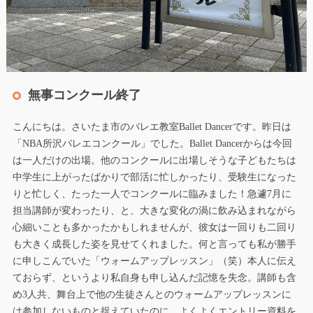
無事コンクール終了
こんにちは。さいたま市のバレエ教室Ballet Dancerです。昨日は
「NBA所沢バレエコンクール」でした。Ballet Dancerからは今回
は一人だけの出場。他のコンクールに出場しそうな子どもたちは
中学生に上がったばかりで部活に忙しかったり、受験生になった
りと忙しく、たった一人でコンクールに臨みました！急遽7月に
担当講師が変わったり、と、大きな変化の渦に飲み込まれながら
心細いことも多かったかもしれませんが、彼女は一回りも二回り
も大きく成長した姿を見せてくれました。何と言っても私が勝手
に申しこんでいた「ウォームアップレッスン」（笑）本人に伝え
ておらず、というより私自身も申し込んだ記憶を失念。講師も含
め3人共、舞台上で他の生徒さんとのウォームアップレッスンに
は参加しないものと捉えていたのに、よくよくエントリー資料を