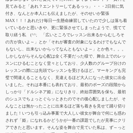
見てみると「あれ？エントリーしてあるっっ」・・・2日前に気
付き、なんとか本人にも伝えましたが、そのせいか緊張
MAX！！！あれだけ毎日一生懸命練習していたので少しは落ち着
いているかと思いきや、更に緊張させてしまったようで、慌てて
取り繕う私 (^^; 「広いところでレッスン出来るからむしろそ
の方が良いよ～」とか「それが審査の対象になるわけでもなんで
もないし、出来ないからってなんともないよ～」とか色々。。。
しかしながらそんな心配は全く不要だった様で、舞台上でのレッ
スンにひるむことなく堂々としており、少人数のグループ分けの
レッスンの際には先頭でレッスンを受けるほど。マーキングも完
璧で間違えることもなく、見違えるほど大人になった彼女に出会
いました。それは本番にも表れており、最初のポーズの段階から
しっかり「ドルシネア姫」になりきり、終始雰囲気を保ち、最初
のシュスでちょっとぐらッときたのでその後心配しましたが、そ
んなことは無かったことに出来るほど落ち着きを見せて踊り切り
ました！いつも引っ込み事案で大人しい彼女が舞台で何にも惑わ
されず「姫」になれるかどうかが一番の課題でしたが見事にクリ
アできたと思います。そんな姿を舞台で見ていた私は、ず～っと