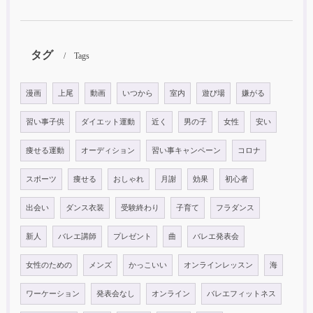
タグ
Tags
漫画
上尾
動画
いつから
室内
遊び場
嫌がる
習い事子供
ダイエット運動
近く
男の子
女性
安い
痩せる運動
オーディション
習い事キャンペーン
コロナ
スポーツ
痩せる
おしゃれ
月謝
効果
初心者
出会い
ダンス衣装
受験終わり
子育て
フラダンス
新人
バレエ講師
プレゼント
曲
バレエ発表会
女性のための
メンズ
かっこいい
オンラインレッスン
海
ワーケーション
発表会なし
オンライン
バレエフィットネス