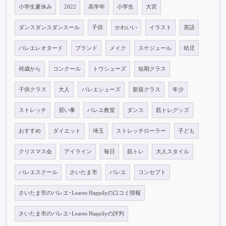
小学生夏休み
2022
高学年
小学生
大宮
ダンスダンスダンスール
子供
かわいい
イラスト
英語
バレエレオタード
ブランド
メイク
スケジュール
幼児
何歳から
コンクール
トウシューズ
短期クラス
子供クラス
大人
バレエシューズ
新規クラス
年少
ストレッチ
習い事
バレエ教室
ダンス
筋トレグッズ
おすすめ
ダイエット
埼玉
ストレッチローラー
子ども
クリスマス会
アイライン
毎日
筋トレ
大人スタイル
バレエスクール
さいたま市
バレエ
コンセプト
さいたま市のバレエ･Learns Happilyの口コミ情報
さいたま市のバレエ･Learns Happilyの評判