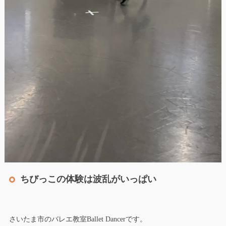
ちびっこの体験は波乱がいっぱい
さいたま市のバレエ教室Ballet Dancerです。