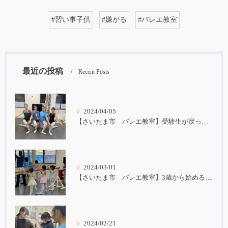
#習い事子供
#嫌がる
#バレエ教室
最近の投稿
Recent Posts
2024/04/05
【さいたま市 バレエ教室】受験生が戻ってきました！
2024/03/01
【さいたま市 バレエ教室】3歳から始めるバレエ
2024/02/21