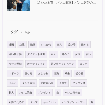
【さいたま市 バレエ教室】バレエ講師の子育て
タグ
Tags
漫画
上尾
動画
いつから
室内
遊び場
嫌がる
習い事子供
ダイエット運動
近く
男の子
女性
安い
痩せる運動
オーディション
習い事キャンペーン
コロナ
スポーツ
痩せる
おしゃれ
月謝
効果
初心者
出会い
ダンス衣装
受験終わり
子育て
フラダンス
新人
バレエ講師
プレゼント
曲
バレエ発表会
女性のための
メンズ
かっこいい
オンラインレッスン
海