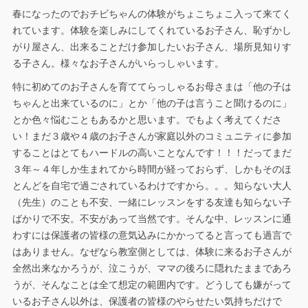
春になったのでおチビちゃんの体験がちょこちょこ入って来てく
れています。体験を楽しみにしてくれているお子さん、恥ずかし
がり屋さん、出来ることだけ参加したいお子さん、場所見知りす
る子さん。様々なお子さんがいらっしゃいます。
特に初めてのお子さんを育ててらっしゃるお母さまは「他の子は
ちゃんと出来ているのに」とか「他の子は言うこと聞けるのに」
とか色々悩むこともあるかと思います。でもよく考えてくださ
い！まだ３歳や４歳のお子さんが家庭以外のコミュニティに参加
することはとてもハードルの高いことなんです！！！だってまだ
３年～４年しか生まれてから時間が経っておらず、しかもそのほ
とんどを自宅で過ごされているわけですから。。。知らない大人
（先生）のことも不安、一緒にレッスンをする友達も知らない子
ばかりで不安。不安があって当然です。そんな中、レッスンに通
わすには保護者の皆様の意気込みにかかってると言っても過言で
はありません。なぜなら教室側としては、体験に来るお子さんが
全然出来なかろうが、泣こうが、ママの後ろに隠れたままであろ
うが、そんなことは全て想定の範囲内です。どうしても嫌がって
いるお子さん以外は、保護者の皆様のやらせたい気持ちだけで