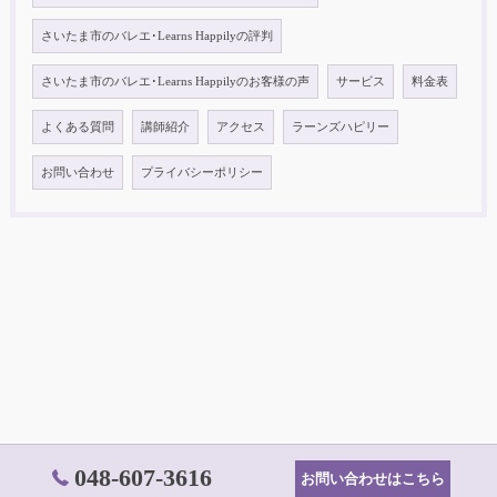
さいたま市のバレエ･Learns Happilyの評判
さいたま市のバレエ･Learns Happilyのお客様の声
サービス
料金表
よくある質問
講師紹介
アクセス
ラーンズハピリー
お問い合わせ
プライバシーポリシー
048-607-3616
お問い合わせはこちら