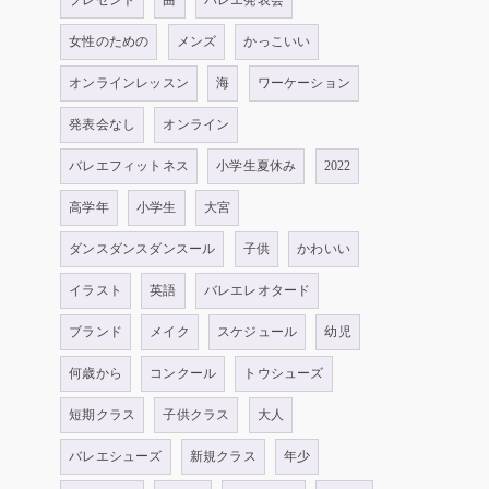
プレゼント
曲
バレエ発表会
女性のための
メンズ
かっこいい
オンラインレッスン
海
ワーケーション
発表会なし
オンライン
バレエフィットネス
小学生夏休み
2022
高学年
小学生
大宮
ダンスダンスダンスール
子供
かわいい
イラスト
英語
バレエレオタード
ブランド
メイク
スケジュール
幼児
何歳から
コンクール
トウシューズ
短期クラス
子供クラス
大人
バレエシューズ
新規クラス
年少