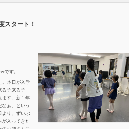
度スタート！
cerです。
た。本日が入学
来る子来る子
れます。新１年
だなぁ、という
日より、ずいぶ
生が入ってきた
上のお姉さんに