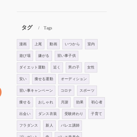
タグ
Tags
漫画
上尾
動画
いつから
室内
遊び場
嫌がる
習い事子供
ダイエット運動
近く
男の子
女性
安い
痩せる運動
オーディション
習い事キャンペーン
コロナ
スポーツ
痩せる
おしゃれ
月謝
効果
初心者
出会い
ダンス衣装
受験終わり
子育て
フラダンス
新人
バレエ講師