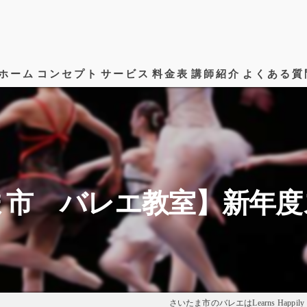
ホーム
コンセプト
サービス
料金表
講師紹介
よくある質
ま市 バレエ教室】新年度
さいたま市のバレエはLearns Happily