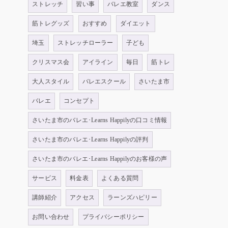
ストレッチ
習い事
バレエ教室
ダンス
筋トレグッズ
おすすめ
ダイエット
埼玉
ストレッチローラー
子ども
クリスマス会
アイライン
毎日
筋トレ
大人スタイル
バレエスクール
さいたま市
バレエ
コンセプト
さいたま市のバレエ･Learns Happilyの口コミ情報
さいたま市のバレエ･Learns Happilyの評判
さいたま市のバレエ･Learns Happilyのお客様の声
サービス
料金表
よくある質問
講師紹介
アクセス
ラーンズハピリー
お問い合わせ
プライバシーポリシー