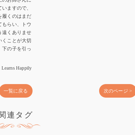
ていますので、
を履くのはまだ
てもらい、トウ
う遠くありませ
いくことが大切
、下の子を引っ
Learns Happily
一覧に戻る
次のページ >
関連タグ