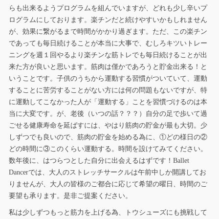
らも出来るようプログラムを組んでいますが、どれも少し辛いプ
ログラムにしております。楽チンだと続けやすいかもしれません
が、効果に繋がるまで時間がかかり過ぎます。ただ、この楽チン
であっても毎日続けることが本当に大事で、むしろキツいトレー
ニングを週１回やるより楽チンな筋トレでも毎日続けることが出
来た方が良いと思います。筋肉は僅かであろうと貯金出来る！と
いうことです。子供のうちから運動する習慣がついていて、運動
することに苦労することがない方には何の問題もないですが、特
に運動してこなかった人が「運動する」ことを習慣づけるのは本
当に大変です。が、老後（いつの話？？？）自分の足で歩いて過
ごせる健康寿命を延ばすには、やはり筋肉の貯金が最も大切。少
しずつでも良いので、筋肉の貯金を始める為に、①どの様日の②
どの時間に③このくらい運動する。時間を設けてみてください。
数年後に、はつらつとした自分に出会えるはずです！Ballet
Dancerでは、大人のストレッチサークルは午前中しか開講してお
りませんが、大人の皆様のご都合に応じて希望の曜日、時間のご
要望も承ります。是非ご提案ください。
私は少しずつもっと筋力を上げる為、トウシューズにも挑戦して