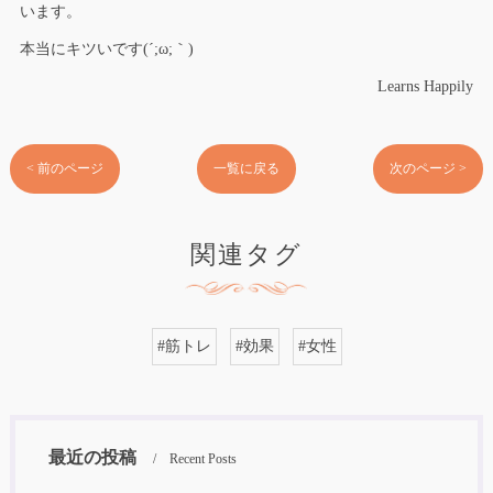
います。
本当にキツいです(´;ω;｀)
Learns Happily
< 前のページ
一覧に戻る
次のページ >
関連タグ
#筋トレ
#効果
#女性
最近の投稿
Recent Posts