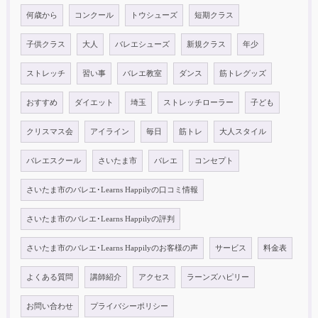
何歳から
コンクール
トウシューズ
短期クラス
子供クラス
大人
バレエシューズ
新規クラス
年少
ストレッチ
習い事
バレエ教室
ダンス
筋トレグッズ
おすすめ
ダイエット
埼玉
ストレッチローラー
子ども
クリスマス会
アイライン
毎日
筋トレ
大人スタイル
バレエスクール
さいたま市
バレエ
コンセプト
さいたま市のバレエ･Learns Happilyの口コミ情報
さいたま市のバレエ･Learns Happilyの評判
さいたま市のバレエ･Learns Happilyのお客様の声
サービス
料金表
よくある質問
講師紹介
アクセス
ラーンズハピリー
お問い合わせ
プライバシーポリシー