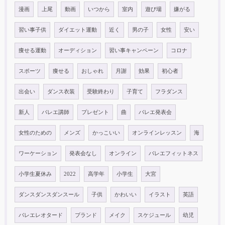
漫画
上尾
動画
いつから
室内
遊び場
嫌がる
習い事子供
ダイエット運動
近く
男の子
女性
安い
痩せる運動
オーディション
習い事キャンペーン
コロナ
スポーツ
痩せる
おしゃれ
月謝
効果
初心者
出会い
ダンス衣装
受験終わり
子育て
フラダンス
新人
バレエ講師
プレゼント
曲
バレエ発表会
女性のための
メンズ
かっこいい
オンラインレッスン
海
ワーケーション
発表会なし
オンライン
バレエフィットネス
小学生夏休み
2022
高学年
小学生
大宮
ダンスダンスダンスール
子供
かわいい
イラスト
英語
バレエレオタード
ブランド
メイク
スケジュール
幼児