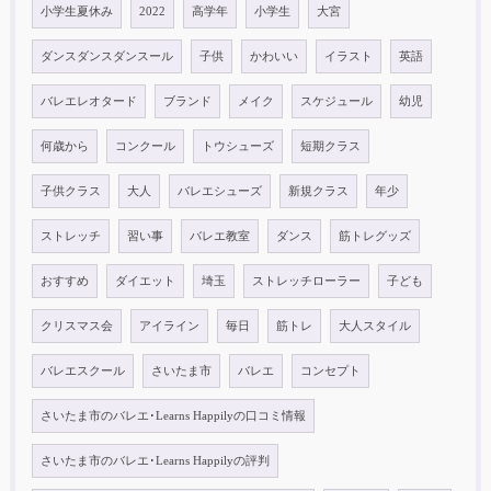
小学生夏休み
2022
高学年
小学生
大宮
ダンスダンスダンスール
子供
かわいい
イラスト
英語
バレエレオタード
ブランド
メイク
スケジュール
幼児
何歳から
コンクール
トウシューズ
短期クラス
子供クラス
大人
バレエシューズ
新規クラス
年少
ストレッチ
習い事
バレエ教室
ダンス
筋トレグッズ
おすすめ
ダイエット
埼玉
ストレッチローラー
子ども
クリスマス会
アイライン
毎日
筋トレ
大人スタイル
バレエスクール
さいたま市
バレエ
コンセプト
さいたま市のバレエ･Learns Happilyの口コミ情報
さいたま市のバレエ･Learns Happilyの評判