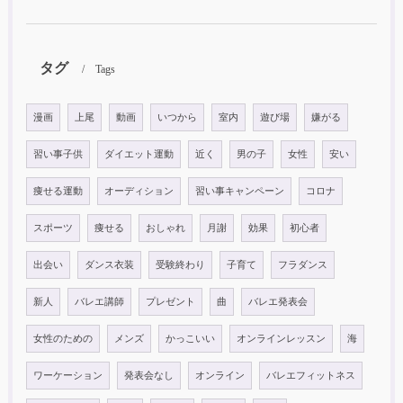
タグ
Tags
漫画
上尾
動画
いつから
室内
遊び場
嫌がる
習い事子供
ダイエット運動
近く
男の子
女性
安い
痩せる運動
オーディション
習い事キャンペーン
コロナ
スポーツ
痩せる
おしゃれ
月謝
効果
初心者
出会い
ダンス衣装
受験終わり
子育て
フラダンス
新人
バレエ講師
プレゼント
曲
バレエ発表会
女性のための
メンズ
かっこいい
オンラインレッスン
海
ワーケーション
発表会なし
オンライン
バレエフィットネス