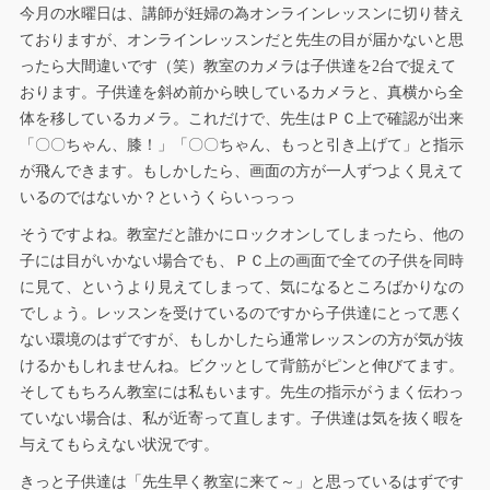
今月の水曜日は、講師が妊婦の為オンラインレッスンに切り替え
ておりますが、オンラインレッスンだと先生の目が届かないと思
ったら大間違いです（笑）教室のカメラは子供達を2台で捉えて
おります。子供達を斜め前から映しているカメラと、真横から全
体を移しているカメラ。これだけで、先生はＰＣ上で確認が出来
「〇〇ちゃん、膝！」「〇〇ちゃん、もっと引き上げて」と指示
が飛んできます。もしかしたら、画面の方が一人ずつよく見えて
いるのではないか？というくらいっっっ
そうですよね。教室だと誰かにロックオンしてしまったら、他の
子には目がいかない場合でも、ＰＣ上の画面で全ての子供を同時
に見て、というより見えてしまって、気になるところばかりなの
でしょう。レッスンを受けているのですから子供達にとって悪く
ない環境のはずですが、もしかしたら通常レッスンの方が気が抜
けるかもしれませんね。ビクッとして背筋がピンと伸びてます。
そしてもちろん教室には私もいます。先生の指示がうまく伝わっ
ていない場合は、私が近寄って直します。子供達は気を抜く暇を
与えてもらえない状況です。
きっと子供達は「先生早く教室に来て～」と思っているはずです