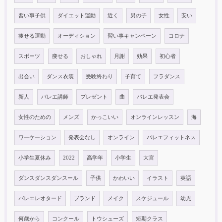
習い事子供
ダイエット運動
近く
男の子
女性
安い
痩せる運動
オーディション
習い事キャンペーン
コロナ
スポーツ
痩せる
おしゃれ
月謝
効果
初心者
出会い
ダンス衣装
受験終わり
子育て
フラダンス
新人
バレエ講師
プレゼント
曲
バレエ発表会
女性のための
メンズ
かっこいい
オンラインレッスン
海
ワーケーション
発表会なし
オンライン
バレエフィットネス
小学生夏休み
2022
高学年
小学生
大宮
ダンスダンスダンスール
子供
かわいい
イラスト
英語
バレエレオタード
ブランド
メイク
スケジュール
幼児
何歳から
コンクール
トウシューズ
短期クラス