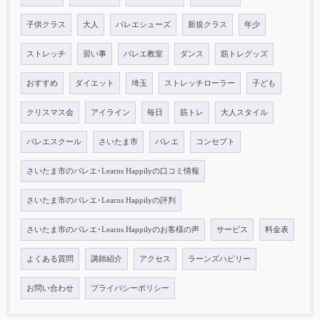
子供クラス
大人
バレエシューズ
新規クラス
年少
ストレッチ
習い事
バレエ教室
ダンス
筋トレグッズ
おすすめ
ダイエット
埼玉
ストレッチローラー
子ども
クリスマス会
アイライン
毎日
筋トレ
大人スタイル
バレエスクール
さいたま市
バレエ
コンセプト
さいたま市のバレエ･Learns Happilyの口コミ情報
さいたま市のバレエ･Learns Happilyの評判
さいたま市のバレエ･Learns Happilyのお客様の声
サービス
料金表
よくある質問
講師紹介
アクセス
ラーンズハピリー
お問い合わせ
プライバシーポリシー