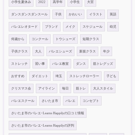
小学生夏休み
2022
高学年
小学生
大宮
ダンスダンスダンスール
子供
かわいい
イラスト
英語
バレエレオタード
ブランド
メイク
スケジュール
幼児
何歳から
コンクール
トウシューズ
短期クラス
子供クラス
大人
バレエシューズ
新規クラス
年少
ストレッチ
習い事
バレエ教室
ダンス
筋トレグッズ
おすすめ
ダイエット
埼玉
ストレッチローラー
子ども
クリスマス会
アイライン
毎日
筋トレ
大人スタイル
バレエスクール
さいたま市
バレエ
コンセプト
さいたま市のバレエ･Learns Happilyの口コミ情報
さいたま市のバレエ･Learns Happilyの評判