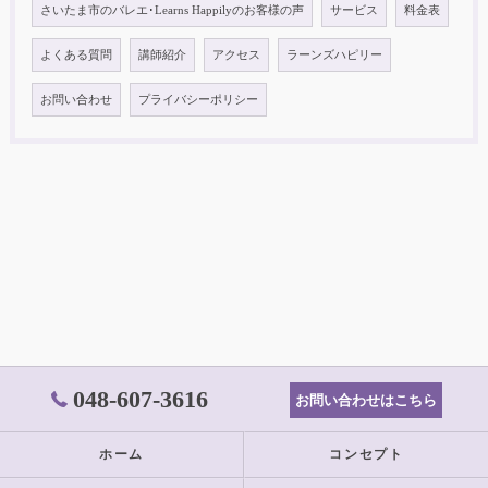
さいたま市のバレエ･Learns Happilyのお客様の声
サービス
料金表
よくある質問
講師紹介
アクセス
ラーンズハピリー
お問い合わせ
プライバシーポリシー
048-607-3616
お問い合わせはこちら
ホーム
コンセプト