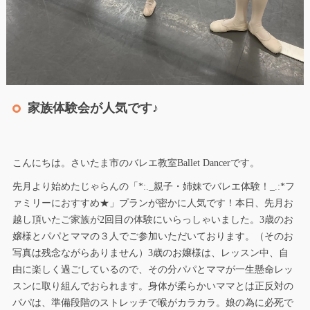
家族体験会が人気です♪
こんにちは。さいたま市のバレエ教室Ballet Dancerです。
先月より始めたじゃらんの「*:._親子・姉妹でバレエ体験！_.:*フ
ァミリーにおすすめ★」プランが密かに人気です！本日、先月お
越し頂いたご家族が2回目の体験にいらっしゃいました。3歳のお
嬢様とパパとママの３人でご参加いただいております。（そのお
写真は残念ながらありません）3歳のお嬢様は、レッスン中、自
由に楽しく過ごしているので、その分パパとママが一生懸命レッ
スンに取り組んでおられます。身体が柔らかいママとは正反対の
パパは、準備段階のストレッチで喉がカラカラ。娘の為に必死で