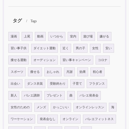
タグ
Tags
漫画
上尾
動画
いつから
室内
遊び場
嫌がる
習い事子供
ダイエット運動
近く
男の子
女性
安い
痩せる運動
オーディション
習い事キャンペーン
コロナ
スポーツ
痩せる
おしゃれ
月謝
効果
初心者
出会い
ダンス衣装
受験終わり
子育て
フラダンス
新人
バレエ講師
プレゼント
曲
バレエ発表会
女性のための
メンズ
かっこいい
オンラインレッスン
海
ワーケーション
発表会なし
オンライン
バレエフィットネス