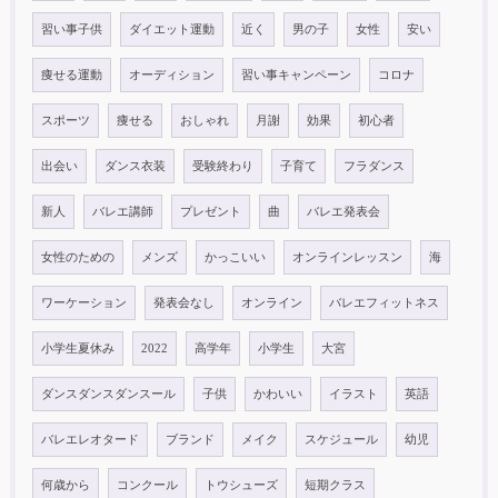
習い事子供
ダイエット運動
近く
男の子
女性
安い
痩せる運動
オーディション
習い事キャンペーン
コロナ
スポーツ
痩せる
おしゃれ
月謝
効果
初心者
出会い
ダンス衣装
受験終わり
子育て
フラダンス
新人
バレエ講師
プレゼント
曲
バレエ発表会
女性のための
メンズ
かっこいい
オンラインレッスン
海
ワーケーション
発表会なし
オンライン
バレエフィットネス
小学生夏休み
2022
高学年
小学生
大宮
ダンスダンスダンスール
子供
かわいい
イラスト
英語
バレエレオタード
ブランド
メイク
スケジュール
幼児
何歳から
コンクール
トウシューズ
短期クラス