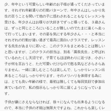
少、年中という可愛らしい年齢のお子様が通ってくださっていま
す。それぞれ年齢通りの行動パターンで、年中さんはしっかり先
生の言うことを聞いて他の子に惑わされることもなくレッスンを
受ける。年少さんはお喋りが大好きでずっと喋ってる。３歳さん
は、ずっと同じところにいることが難しいのでたまに遠くへ走っ
て行ってしまいます。その姿を気にする年少さん・・・と本当に
それぞれの行動が違い過ぎて最高に面白いクラスです。レッスン
する先生があまりに若いと、このクラスをまとめることは難しい
と思いますが、このクラスの担当は、別名「園長先生」と呼ばれ
ているわたくし天沼です。子育てもほぼ終わりに近づき、小さい
子が何を言おうと、ただ可愛いだけなので怒る気などさらさらあ
りません。一緒に楽しむところは楽しんで、しっかりレッスン出
来るところはしっかりやります。そのメリハリを体得する為に
は、とても良い年齢の様で、最初は難しくても毎回笑顔で参加出
来ているので、私の指示もしっかり耳に届くようになっていま
す。
子供が嫌にさえならなければ、徐々になんでも出来るようになる
ので、本当に子供の才能は無限大ですよね。これからも楽しくレ