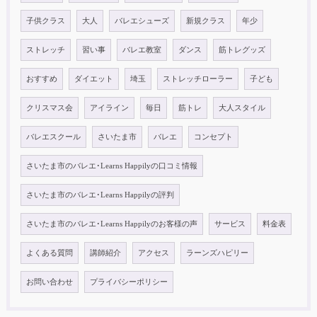
子供クラス
大人
バレエシューズ
新規クラス
年少
ストレッチ
習い事
バレエ教室
ダンス
筋トレグッズ
おすすめ
ダイエット
埼玉
ストレッチローラー
子ども
クリスマス会
アイライン
毎日
筋トレ
大人スタイル
バレエスクール
さいたま市
バレエ
コンセプト
さいたま市のバレエ･Learns Happilyの口コミ情報
さいたま市のバレエ･Learns Happilyの評判
さいたま市のバレエ･Learns Happilyのお客様の声
サービス
料金表
よくある質問
講師紹介
アクセス
ラーンズハピリー
お問い合わせ
プライバシーポリシー