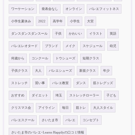
ワーケーション
発表会なし
オンライン
バレエフィットネス
小学生夏休み
2022
高学年
小学生
大宮
ダンスダンスダンスール
子供
かわいい
イラスト
英語
バレエレオタード
ブランド
メイク
スケジュール
幼児
何歳から
コンクール
トウシューズ
短期クラス
子供クラス
大人
バレエシューズ
新規クラス
年少
ストレッチ
習い事
バレエ教室
ダンス
筋トレグッズ
おすすめ
ダイエット
埼玉
ストレッチローラー
子ども
クリスマス会
アイライン
毎日
筋トレ
大人スタイル
バレエスクール
さいたま市
バレエ
コンセプト
さいたま市のバレエ･Learns Happilyの口コミ情報