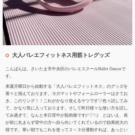
大人バレエフィットネス用筋トレグッズ
こんばんは。さいたま市中央区のバレエスクールBallet Dancerで
す。
来週月曜日から始動する「大人バレエフィットネス」のグッズを
着々と揃えております。ヨガマットやフォームローラーはさてお
き、このリング！！これがかなり使えるヤツです♡色々試してみ
て、かなり気に入っております。そして昨日様々な使い方を試し
てみ過ぎて、なんと本日背中が筋肉痛です(^▽^;) とはいえ、肩
が前に丸まらず背中の方へ自ら向いてくれているので効果絶大の
様です。寒い朝でもこれを使って２～３分運動すれば、あっとい