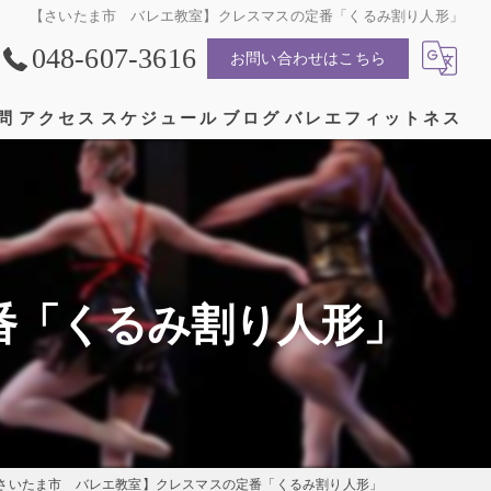
【さいたま市 バレエ教室】クレスマスの定番「くるみ割り人形」
048-607-3616
お問い合わせはこちら
問
アクセス
スケジュール
ブログ
バレエフィットネス
漫画特集
番「くるみ割り人形」
さいたま市 バレエ教室】クレスマスの定番「くるみ割り人形」