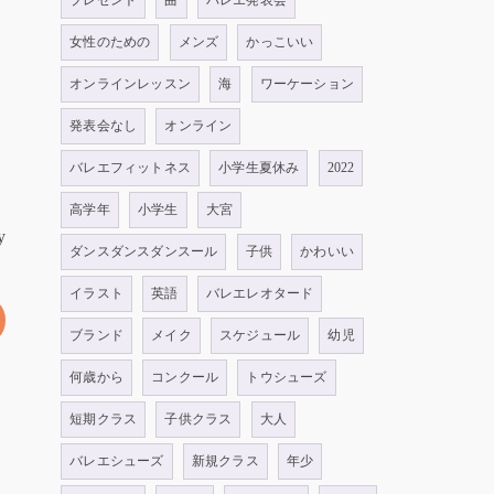
プレゼント
曲
バレエ発表会
女性のための
メンズ
かっこいい
オンラインレッスン
海
ワーケーション
発表会なし
オンライン
バレエフィットネス
小学生夏休み
2022
高学年
小学生
大宮
y
ダンスダンスダンスール
子供
かわいい
イラスト
英語
バレエレオタード
ブランド
メイク
スケジュール
幼児
何歳から
コンクール
トウシューズ
短期クラス
子供クラス
大人
バレエシューズ
新規クラス
年少