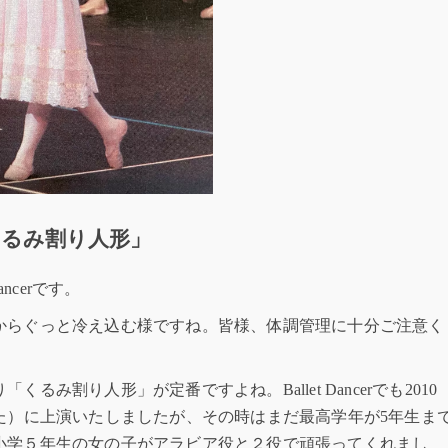
るみ割り人形」
ncerです。
からぐっと冷え込む様ですね。皆様、体調管理に十分ご注意く
み割り人形」が定番ですよね。Ballet Dancerでも2010
た）に上演いたしましたが、その時はまだ最高学年が5年生ま
小学５年生の女の子がアラビア役と２役で頑張ってくれまし