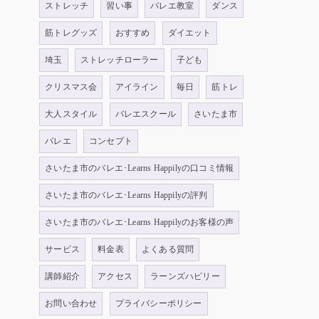
ストレッチ
習い事
バレエ教室
ダンス
筋トレグッズ
おすすめ
ダイエット
埼玉
ストレッチローラー
子ども
クリスマス会
アイライン
毎日
筋トレ
大人スタイル
バレエスクール
さいたま市
バレエ
コンセプト
さいたま市のバレエ･Learns Happilyの口コミ情報
さいたま市のバレエ･Learns Happilyの評判
さいたま市のバレエ･Learns Happilyのお客様の声
サービス
料金表
よくある質問
講師紹介
アクセス
ラーンズハピリー
お問い合わせ
プライバシーポリシー