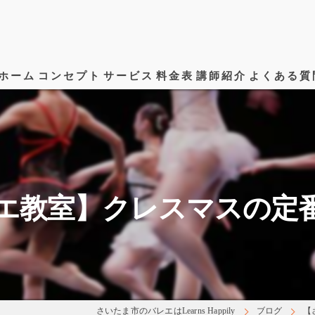
ホーム
コンセプト
サービス
料金表
講師紹介
よくある質
エ教室】クレスマスの定
さいたま市のバレエはLearns Happily
ブログ
【