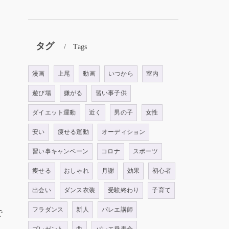
タグ
Tags
漫画
上尾
動画
いつから
室内
遊び場
嫌がる
習い事子供
ダイエット運動
近く
男の子
女性
安い
痩せる運動
オーディション
習い事キャンペーン
コロナ
スポーツ
痩せる
おしゃれ
月謝
効果
初心者
出会い
ダンス衣装
受験終わり
子育て
フラダンス
新人
バレエ講師
で