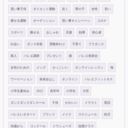
習い事子供
ダイエット運動
近く
男の子
女性
安い
痩せる運動
オーディション
習い事キャンペーン
コロナ
スポーツ
痩せる
おしゃれ
月謝
効果
初心者
出会い
ダンス衣装
受験終わり
子育て
フラダンス
新人
バレエ講師
プレゼント
曲
バレエ発表会
女性のための
メンズ
かっこいい
オンラインレッスン
海
ワーケーション
発表会なし
オンライン
バレエフィットネス
小学生夏休み
2022
高学年
小学生
大宮
ダンスダンスダンスール
子供
かわいい
イラスト
英語
バレエレオタード
ブランド
メイク
スケジュール
幼児
何歳から
コンクール
トウシューズ
短期クラス