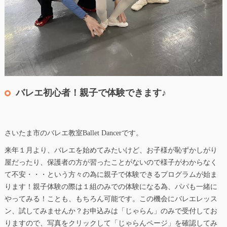
バレエ初心者！親子で体験できます♪
さいたま市のバレエ教室Ballet Dancerです。
来年１月より、バレエを始めてみたいけど、お子様が恥ずかしがり
屋だったり、保護者の方が習ったことがないので様子がわからなく
て不安・・・という方々の為に親子で体験できるプログラムが始ま
ります！親子体験の際は１組のみでの体験になる為、パパも一緒に
やってみる！ことも、もちろん可能です。この機会にバレエレッス
ン、試してみませんか？お申込みは「じゃらん」のみで受付してお
りますので、写真をクリックして「じゃらんページ」を確認してみ