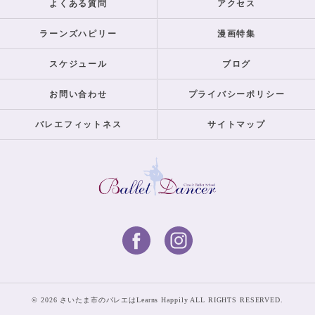
よくある質問
アクセス
ラーンズハピリー
漫画特集
スケジュール
ブログ
お問い合わせ
プライバシーポリシー
バレエフィットネス
サイトマップ
© 2026 さいたま市のバレエはLearns Happily ALL RIGHTS RESERVED.