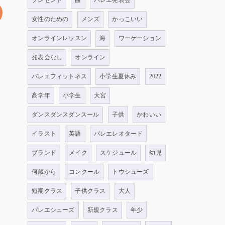
プレゼント
曲
バレエ発表会
女性のための
メンズ
かっこいい
オンラインレッスン
海
ワーケーション
発表会なし
オンライン
バレエフィットネス
小学生夏休み
2022
高学年
小学生
大宮
ダンスダンスダンスール
子供
かわいい
イラスト
英語
バレエレオタード
ブランド
メイク
スケジュール
幼児
何歳から
コンクール
トウシューズ
短期クラス
子供クラス
大人
バレエシューズ
新規クラス
年少