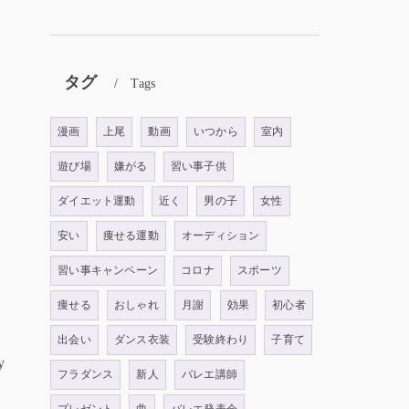
タグ
Tags
漫画
上尾
動画
いつから
室内
遊び場
嫌がる
習い事子供
ダイエット運動
近く
男の子
女性
安い
痩せる運動
オーディション
習い事キャンペーン
コロナ
スポーツ
痩せる
おしゃれ
月謝
効果
初心者
出会い
ダンス衣装
受験終わり
子育て
y
フラダンス
新人
バレエ講師