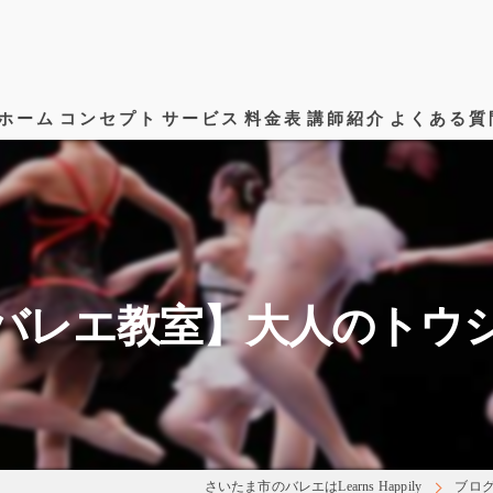
ホーム
コンセプト
サービス
料金表
講師紹介
よくある質
バレエ教室】大人のトウ
さいたま市のバレエはLearns Happily
ブロ