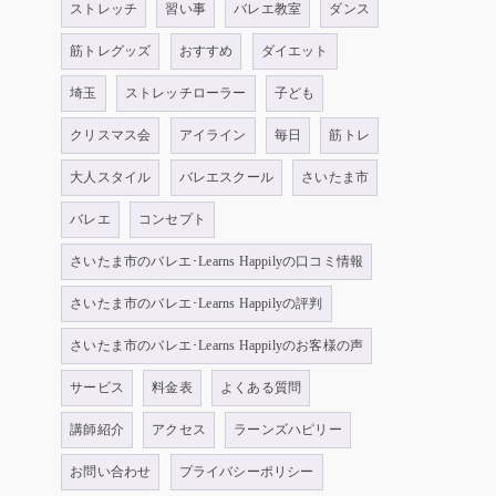
ストレッチ
習い事
バレエ教室
ダンス
筋トレグッズ
おすすめ
ダイエット
埼玉
ストレッチローラー
子ども
クリスマス会
アイライン
毎日
筋トレ
大人スタイル
バレエスクール
さいたま市
バレエ
コンセプト
さいたま市のバレエ･Learns Happilyの口コミ情報
さいたま市のバレエ･Learns Happilyの評判
さいたま市のバレエ･Learns Happilyのお客様の声
サービス
料金表
よくある質問
講師紹介
アクセス
ラーンズハピリー
お問い合わせ
プライバシーポリシー