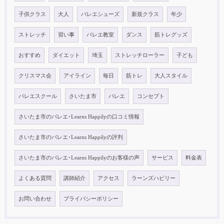
子供クラス
大人
バレエシューズ
新規クラス
年少
ストレッチ
習い事
バレエ教室
ダンス
筋トレグッズ
おすすめ
ダイエット
埼玉
ストレッチローラー
子ども
クリスマス会
アイライン
毎日
筋トレ
大人スタイル
バレエスクール
さいたま市
バレエ
コンセプト
さいたま市のバレエ･Learns Happilyの口コミ情報
さいたま市のバレエ･Learns Happilyの評判
さいたま市のバレエ･Learns Happilyのお客様の声
サービス
料金表
よくある質問
講師紹介
アクセス
ラーンズハピリー
お問い合わせ
プライバシーポリシー