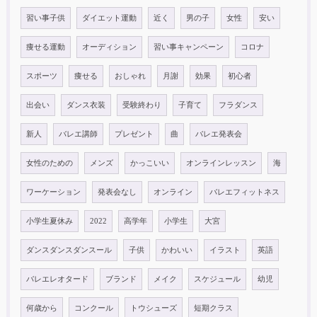
習い事子供
ダイエット運動
近く
男の子
女性
安い
痩せる運動
オーディション
習い事キャンペーン
コロナ
スポーツ
痩せる
おしゃれ
月謝
効果
初心者
出会い
ダンス衣装
受験終わり
子育て
フラダンス
新人
バレエ講師
プレゼント
曲
バレエ発表会
女性のための
メンズ
かっこいい
オンラインレッスン
海
ワーケーション
発表会なし
オンライン
バレエフィットネス
小学生夏休み
2022
高学年
小学生
大宮
ダンスダンスダンスール
子供
かわいい
イラスト
英語
バレエレオタード
ブランド
メイク
スケジュール
幼児
何歳から
コンクール
トウシューズ
短期クラス