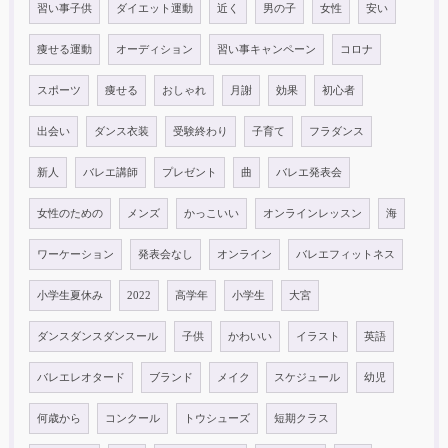
習い事子供
ダイエット運動
近く
男の子
女性
安い
痩せる運動
オーディション
習い事キャンペーン
コロナ
スポーツ
痩せる
おしゃれ
月謝
効果
初心者
出会い
ダンス衣装
受験終わり
子育て
フラダンス
新人
バレエ講師
プレゼント
曲
バレエ発表会
女性のための
メンズ
かっこいい
オンラインレッスン
海
ワーケーション
発表会なし
オンライン
バレエフィットネス
小学生夏休み
2022
高学年
小学生
大宮
ダンスダンスダンスール
子供
かわいい
イラスト
英語
バレエレオタード
ブランド
メイク
スケジュール
幼児
何歳から
コンクール
トウシューズ
短期クラス