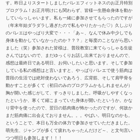
す。昨日よりスタートしましたバレエフィットネスのお正月特別
プログラム！お正月明けにも関わらず、皆様一生懸命身体を動か
していらっしゃいます。私も一緒に参加させてもらったのですが
（年末年始ダラダラし過ぎたので私もやりたかった♡）久しぶり
のバレエはやっぱり大変で・・・「あ～、なんで休み中少しでも
身体を動かしていなかったのか？？？」と毎度のことながら思い
ました（笑）参加された皆様は、普段教室に来てらっしゃる生徒
さんではないので、まだゆっくりお話し出来ておりませんので、
感想は最終日である明日、お伺いしたいと思います。そして参加
している私の感想はと言いますと、やっぱりバレエで使う筋肉は
普段の生活では絶対使わないであろう、広背筋、そして肩甲骨を
動かすことが多くて（初日のみのプログラムかもしれませんが）
胸が開いた感じがして、すっきりしました。呼吸がしやすくなっ
たというか、寒くて縮こまっていた身体が開いたというか。かな
り背中を使ったので、翌日の筋肉痛が怖かったのですが、何故か
まだ筋肉痛に出会えておりません。。。やばい。明日なのかも。
ということで、本日も万全の体力で参加させていただきました。
萌先生、ジャンプが多くて疲れちゃったんだけど～、と文句言い
つつ明日も参加します！！！