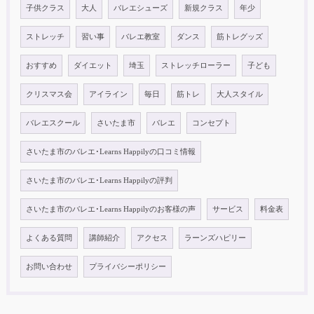
子供クラス
大人
バレエシューズ
新規クラス
年少
ストレッチ
習い事
バレエ教室
ダンス
筋トレグッズ
おすすめ
ダイエット
埼玉
ストレッチローラー
子ども
クリスマス会
アイライン
毎日
筋トレ
大人スタイル
バレエスクール
さいたま市
バレエ
コンセプト
さいたま市のバレエ･Learns Happilyの口コミ情報
さいたま市のバレエ･Learns Happilyの評判
さいたま市のバレエ･Learns Happilyのお客様の声
サービス
料金表
よくある質問
講師紹介
アクセス
ラーンズハピリー
お問い合わせ
プライバシーポリシー