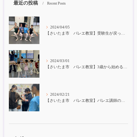
最近の投稿
Recent Posts
2024/04/05
【さいたま市 バレエ教室】受験生が戻ってきました！
2024/03/01
【さいたま市 バレエ教室】3歳から始めるバレエ
2024/02/21
【さいたま市 バレエ教室】バレエ講師の子育て