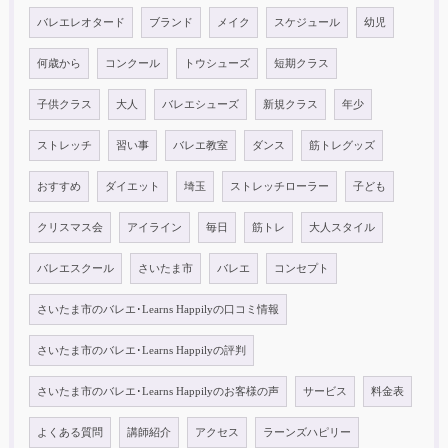
バレエレオタード
ブランド
メイク
スケジュール
幼児
何歳から
コンクール
トウシューズ
短期クラス
子供クラス
大人
バレエシューズ
新規クラス
年少
ストレッチ
習い事
バレエ教室
ダンス
筋トレグッズ
おすすめ
ダイエット
埼玉
ストレッチローラー
子ども
クリスマス会
アイライン
毎日
筋トレ
大人スタイル
バレエスクール
さいたま市
バレエ
コンセプト
さいたま市のバレエ･Learns Happilyの口コミ情報
さいたま市のバレエ･Learns Happilyの評判
さいたま市のバレエ･Learns Happilyのお客様の声
サービス
料金表
よくある質問
講師紹介
アクセス
ラーンズハピリー