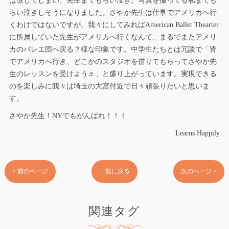
は涙してしまい、先生までもらい泣き。写真を撮ってる私までも
らい泣きしそうになりました。さやか先生は仕事でアメリカへ行
くわけではないですが、我々にしてみればAmerican Ballet Thearter
に所属していた先生がアメリカへ行くなんて、まるでまたアメリ
カのバレエ団へ戻る？様な印象です。中学生たちとは冗談で「皆
でアメリカへ行き、どこかのスタジオを借りてもらってさやか先
生のレッスンを受けよう♬」と盛り上がっています。実現できる
のを楽しみに我々は埼玉の大宮付近で日々頑張りたいと思いま
す。
さやか先生！NYでもがんばれ！！！
Learns Happily
< 前のページ
一覧に戻る
次のページ >
関連タグ