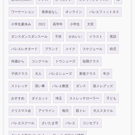
ワーケーション
発表会なし
オンライン
バレエフィットネス
小学生夏休み
2022
高学年
小学生
大宮
ダンスダンスダンスール
子供
かわいい
イラスト
英語
バレエレオタード
ブランド
メイク
スケジュール
幼児
何歳から
コンクール
トウシューズ
短期クラス
子供クラス
大人
バレエシューズ
新規クラス
年少
ストレッチ
習い事
バレエ教室
ダンス
筋トレグッズ
おすすめ
ダイエット
埼玉
ストレッチローラー
子ども
クリスマス会
アイライン
毎日
筋トレ
大人スタイル
バレエスクール
さいたま市
バレエ
コンセプト