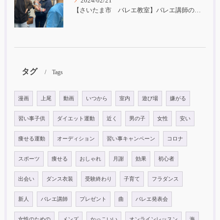
2024/02/21
【さいたま市 バレエ教室】バレエ講師の子育て
タグ
Tags
漫画
上尾
動画
いつから
室内
遊び場
嫌がる
習い事子供
ダイエット運動
近く
男の子
女性
安い
痩せる運動
オーディション
習い事キャンペーン
コロナ
スポーツ
痩せる
おしゃれ
月謝
効果
初心者
出会い
ダンス衣装
受験終わり
子育て
フラダンス
新人
バレエ講師
プレゼント
曲
バレエ発表会
女性のための
メンズ
かっこいい
オンラインレッスン
海