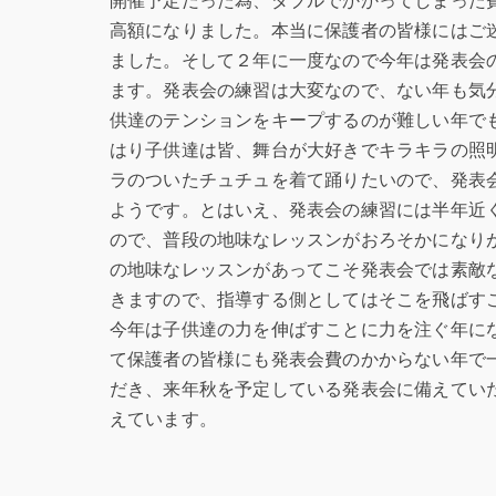
開催予定だった為、ダブルでかかってしまった
高額になりました。本当に保護者の皆様にはご
ました。そして２年に一度なので今年は発表会
ます。発表会の練習は大変なので、ない年も気
供達のテンションをキープするのが難しい年で
はり子供達は皆、舞台が大好きでキラキラの照
ラのついたチュチュを着て踊りたいので、発表
ようです。とはいえ、発表会の練習には半年近
ので、普段の地味なレッスンがおろそかになり
の地味なレッスンがあってこそ発表会では素敵
きますので、指導する側としてはそこを飛ばす
今年は子供達の力を伸ばすことに力を注ぐ年に
て保護者の皆様にも発表会費のかからない年で
だき、来年秋を予定している発表会に備えてい
えています。