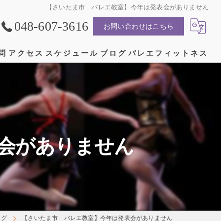
【さいたま市 バレエ教室】今年は発表会がありません
048-607-3616
お問い合わせはこちら
問
アクセス
スケジュール
ブログ
バレエフィットネス
漫画特集
会がありません
ログ
【さいたま市 バレエ教室】今年は発表会がありません