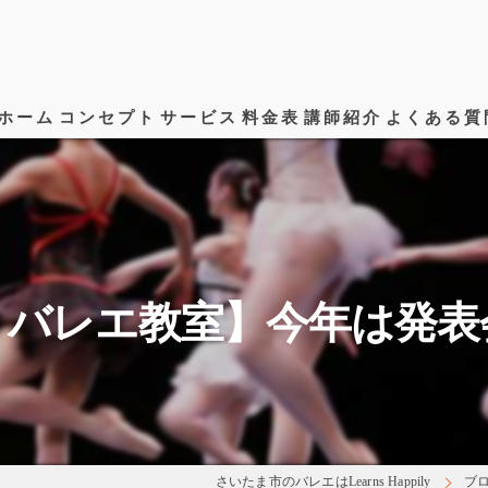
ホーム
コンセプト
サービス
料金表
講師紹介
よくある質
 バレエ教室】今年は発表
さいたま市のバレエはLearns Happily
ブ