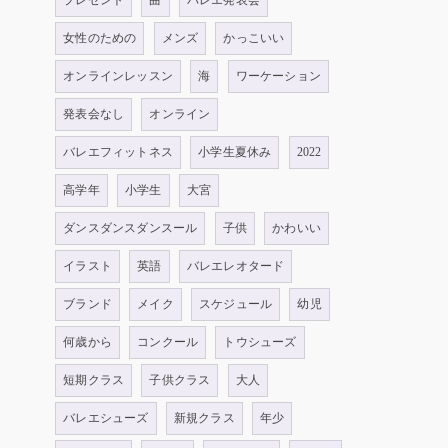
プレゼント
曲
バレエ発表会
女性のための
メンズ
かっこいい
オンラインレッスン
海
ワーケーション
発表会なし
オンライン
バレエフィットネス
小学生夏休み
2022
高学年
小学生
大宮
ダンスダンスダンスール
子供
かわいい
イラスト
英語
バレエレオタード
ブランド
メイク
スケジュール
幼児
何歳から
コンクール
トウシューズ
短期クラス
子供クラス
大人
バレエシューズ
新規クラス
年少