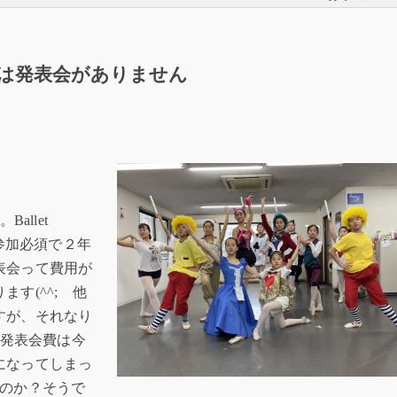
は発表会がありません
allet
員参加必須で２年
表会って費用が
す(^^; 他
すが、それなり
での発表会費は今
になってしまっ
るのか？そうで