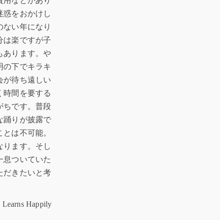
費用などがあり
迷惑をおかけし
のない年になり
分は楽ですが子
もあります。や
明の下でキラキ
会が待ち遠しい
く時間を要する
がちです。普段
な踊りが披露で
ことは不可能。
なります。そし
一息ついていた
ただきたいと考
Learns Happily