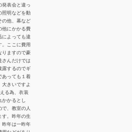
の発表会と違っ
の照明などを動
その他、幕など
の他にかかる費
品によっても違
す。ここに費用
なりますので豪
徒さんだけでは
披露するのでギ
であっても１着
。大きいですよ
を抑える為、衣装
れかかるとし
ので、教室の人
ます。昨年の生
、昨年は一昨年