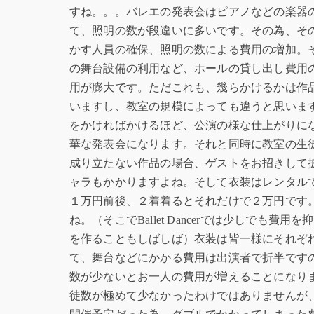
すね。。。バレエの発表会はピアノなどの楽器
て、照明の数が段違いに多いです。その為、そ
かす人員の確保、照明の数による費用の増加。
の舞台設備の利用など、ホールの貸し出し費用
用が膨大です。ただこれも、幾らかけるかは作
いますし、教室の規模によっても違うと思いま
をかければかけるほど、公演の様な仕上がりに
華な発表会になります。それと同時に教室の生
成り立たない作品の場合、ゲストをお招きして
ャラもかかりますよね。そして衣装はレンタル
１万円前後、２着着るとそれだけで２万円です
ね。（そこでBallet Dancerでは少しでも費用
を作ることもしばしば）衣装は皆一様にそれぞ
て、舞台などにかかる費用は出演者で折半です
数が少ないとお一人の費用が増えることになり
徒数が極めて少なかったわけではありませんが