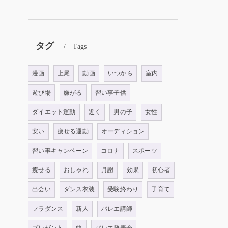
タグ
Tags
漫画
上尾
動画
いつから
室内
遊び場
嫌がる
習い事子供
ダイエット運動
近く
男の子
女性
安い
痩せる運動
オーディション
習い事キャンペーン
コロナ
スポーツ
痩せる
おしゃれ
月謝
効果
初心者
出会い
ダンス衣装
受験終わり
子育て
フラダンス
新人
バレエ講師