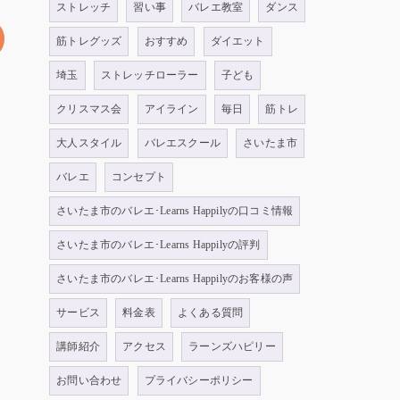
ストレッチ
習い事
バレエ教室
ダンス
筋トレグッズ
おすすめ
ダイエット
埼玉
ストレッチローラー
子ども
クリスマス会
アイライン
毎日
筋トレ
大人スタイル
バレエスクール
さいたま市
バレエ
コンセプト
さいたま市のバレエ･Learns Happilyの口コミ情報
さいたま市のバレエ･Learns Happilyの評判
さいたま市のバレエ･Learns Happilyのお客様の声
サービス
料金表
よくある質問
講師紹介
アクセス
ラーンズハピリー
お問い合わせ
プライバシーポリシー