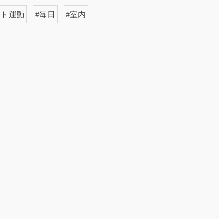
ット運動
#毎日
#室内