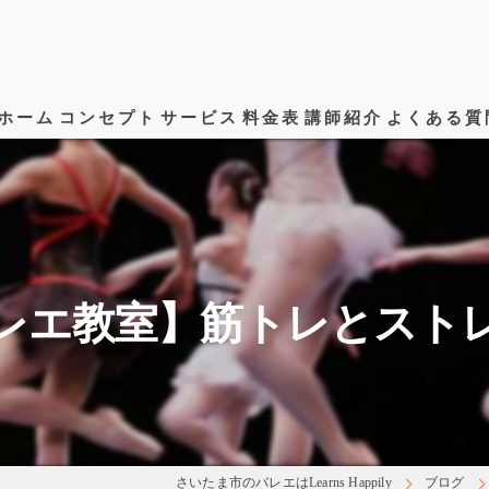
ホーム
コンセプト
サービス
料金表
講師紹介
よくある質
レエ教室】筋トレとスト
さいたま市のバレエはLearns Happily
ブログ