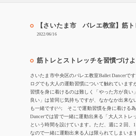
【さいたま市 バレエ教室】筋ト
2022/06/16
筋トレとストレッチを習慣づけよ
さいたま市中央区のバレエ教室Ballet Dancer
ログでも大人の運動習慣について触れています
習慣を身に着けるのは難しく「やった方が良い
良い」は皆同じ気持ちですが、なかなか出来な
も一緒です(^^; そこで運動習慣を身に着ける為にも
Dancerでは皆で一緒に運動出来る「大人スト
という時間を設けています。ただ、週に２回、11
なので一緒に運動出来る人は限られてしまいま