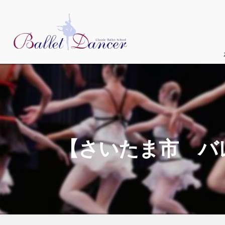
【さいたま市 バ