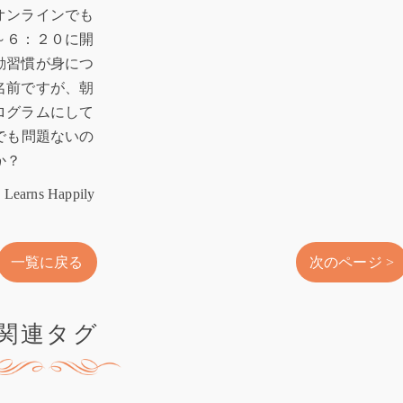
オンラインでも
～６：２０に開
動習慣が身につ
名前ですが、朝
ログラムにして
でも問題ないの
か？
Learns Happily
一覧に戻る
次のページ >
関連タグ