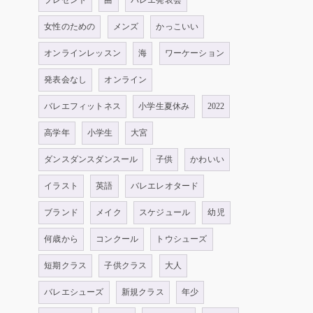
プレゼント
曲
バレエ発表会
女性のための
メンズ
かっこいい
オンラインレッスン
海
ワーケーション
発表会なし
オンライン
バレエフィットネス
小学生夏休み
2022
高学年
小学生
大宮
ダンスダンスダンスール
子供
かわいい
イラスト
英語
バレエレオタード
ブランド
メイク
スケジュール
幼児
何歳から
コンクール
トウシューズ
短期クラス
子供クラス
大人
バレエシューズ
新規クラス
年少