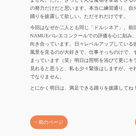
の努力だけだと思います。本当に練習通り、自
踊りを披露して欲しい。ただそれだけです。
今回はなぜか二人とも同じ「ドルシネア」。前
NAMUEバレエコンクールでの評価を心に刻み
向き合っています。日々レベルアップしている
風景を見るのが大好きで、仕事そっちのけで、
まっています（笑）明日は照明を浴びて更にキ
見れると思うと、私も少々緊張はしますが、そ
でなりません。
とにかく明日は、満足できる踊りを披露してね！Fi
< 前のページ