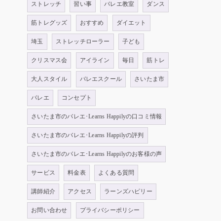
ストレッチ
習い事
バレエ教室
ダンス
筋トレグッズ
おすすめ
ダイエット
埼玉
ストレッチローラー
子ども
クリスマス会
アイライン
毎日
筋トレ
大人スタイル
バレエスクール
さいたま市
バレエ
コンセプト
さいたま市のバレエ･Learns Happilyの口コミ情報
さいたま市のバレエ･Learns Happilyの評判
さいたま市のバレエ･Learns Happilyのお客様の声
サービス
料金表
よくある質問
講師紹介
アクセス
ラーンズハピリー
お問い合わせ
プライバシーポリシー