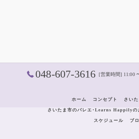
048-607-3616
[営業時間] 11:00 
ホーム
コンセプト
さいた
さいたま市のバレエ･Learns Happil
スケジュール
ブ