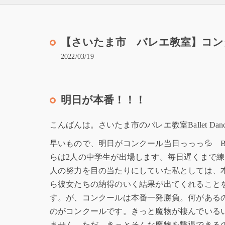
【さいたま市 バレエ教室】コン
2022/03/19
明日が本番！！！
こんばんは。さいたま市のバレエ教室Ballet Dan
早いもので、明日がコンクール当日っっっ💦 Ballet
らは2人の中学生が出場します。毎日遅くまで
人の努力を目の当たりにしていた私としては、
ら彼女たちの納得のいく結果が出てくれること
す。が、コンクールは本番一発勝負。何がある
のがコンクールです。きっと魔物が棲んでいる
ません。ただ、きっとそんな魔物を撃退できる