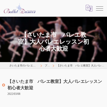
【さいたま市 バレエ教
室】大人バレエレッスン初
心者大歓迎
さいたま市のバレエはLearns Happily
ブログ
【さいたま市 バレエ教室】大人バレエレッスン初心者大歓迎
【さいたま市 バレエ教室】大人バレエレッスン
初心者大歓迎
2022/03/08