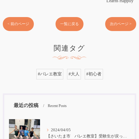
Learns Happily
< 前のページ
一覧に戻る
次のページ >
関連タグ
#バレエ教室
#大人
#初心者
最近の投稿
Recent Posts
2024/04/05
【さいたま市 バレエ教室】受験生が戻ってきました！