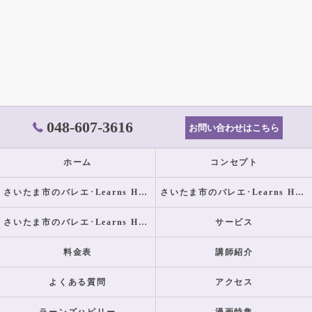
048-607-3616
お問い合わせはこちら
ホーム
コンセプト
さいたま市のバレエ･Learns Happilyの口コミ情報
さいたま市のバレエ･Learns Happilyの評判
さいたま市のバレエ･Learns Happilyのお客様の声
サービス
料金表
講師紹介
よくある質問
アクセス