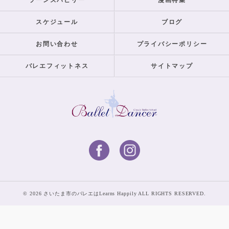
ラーンズハピリー
漫画特集
スケジュール
ブログ
お問い合わせ
プライバシーポリシー
バレエフィットネス
サイトマップ
© 2026 さいたま市のバレエはLearns Happily ALL RIGHTS RESERVED.