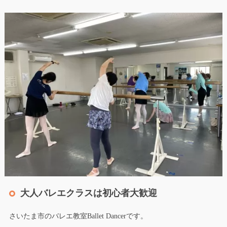
大人バレエクラスは初心者大歓迎
さいたま市のバレエ教室Ballet Dancerです。