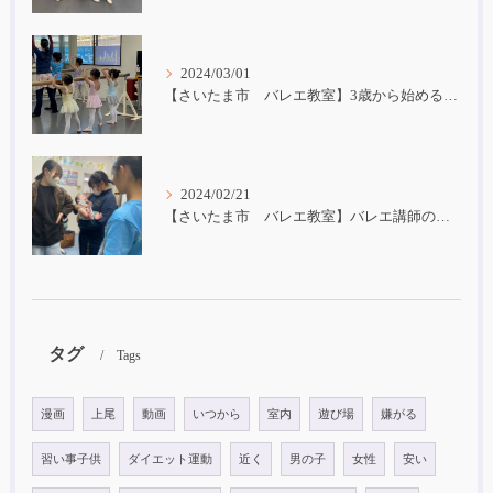
2024/03/01
【さいたま市 バレエ教室】3歳から始めるバレエ
2024/02/21
【さいたま市 バレエ教室】バレエ講師の子育て
タグ
Tags
漫画
上尾
動画
いつから
室内
遊び場
嫌がる
習い事子供
ダイエット運動
近く
男の子
女性
安い