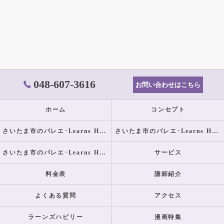
048-607-3616
お問い合わせはこちら
ホーム
コンセプト
さいたま市のバレエ･Learns Happilyの口コミ情報
さいたま市のバレエ･Learns Happilyの評判
さいたま市のバレエ･Learns Happilyのお客様の声
サービス
料金表
講師紹介
よくある質問
アクセス
ラーンズハピリー
漫画特集