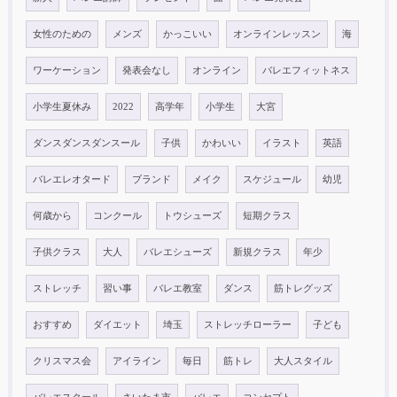
女性のための
メンズ
かっこいい
オンラインレッスン
海
ワーケーション
発表会なし
オンライン
バレエフィットネス
小学生夏休み
2022
高学年
小学生
大宮
ダンスダンスダンスール
子供
かわいい
イラスト
英語
バレエレオタード
ブランド
メイク
スケジュール
幼児
何歳から
コンクール
トウシューズ
短期クラス
子供クラス
大人
バレエシューズ
新規クラス
年少
ストレッチ
習い事
バレエ教室
ダンス
筋トレグッズ
おすすめ
ダイエット
埼玉
ストレッチローラー
子ども
クリスマス会
アイライン
毎日
筋トレ
大人スタイル