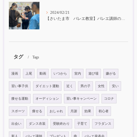
2024/02/21
【さいたま市 バレエ教室】バレエ講師の子育て
タグ
Tags
漫画
上尾
動画
いつから
室内
遊び場
嫌がる
習い事子供
ダイエット運動
近く
男の子
女性
安い
痩せる運動
オーディション
習い事キャンペーン
コロナ
スポーツ
痩せる
おしゃれ
月謝
効果
初心者
出会い
ダンス衣装
受験終わり
子育て
フラダンス
新人
バレエ講師
プレゼント
曲
バレエ発表会