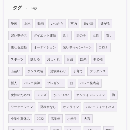
タグ
Tags
漫画
上尾
動画
いつから
室内
遊び場
嫌がる
習い事子供
ダイエット運動
近く
男の子
女性
安い
痩せる運動
オーディション
習い事キャンペーン
コロナ
スポーツ
痩せる
おしゃれ
月謝
効果
初心者
出会い
ダンス衣装
受験終わり
子育て
フラダンス
新人
バレエ講師
プレゼント
曲
バレエ発表会
女性のための
メンズ
かっこいい
オンラインレッスン
海
ワーケーション
発表会なし
オンライン
バレエフィットネス
小学生夏休み
2022
高学年
小学生
大宮