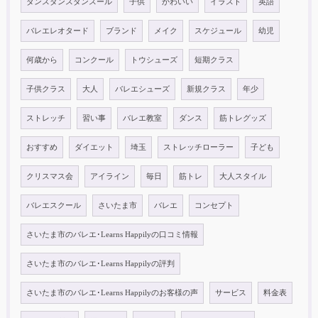
ダンスダンスダンスール
子供
かわいい
イラスト
英語
バレエレオタード
ブランド
メイク
スケジュール
幼児
何歳から
コンクール
トウシューズ
短期クラス
子供クラス
大人
バレエシューズ
新規クラス
年少
ストレッチ
習い事
バレエ教室
ダンス
筋トレグッズ
おすすめ
ダイエット
埼玉
ストレッチローラー
子ども
クリスマス会
アイライン
毎日
筋トレ
大人スタイル
バレエスクール
さいたま市
バレエ
コンセプト
さいたま市のバレエ･Learns Happilyの口コミ情報
さいたま市のバレエ･Learns Happilyの評判
さいたま市のバレエ･Learns Happilyのお客様の声
サービス
料金表